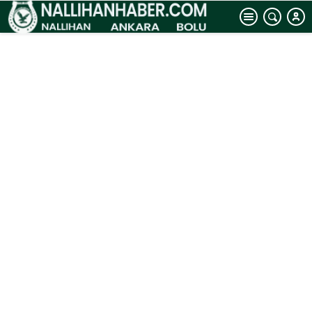
hizmet vermeye
devam ediyor