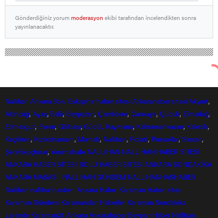
Gönderdiğiniz yorum
moderasyon
ekibi tarafından incelendikten sonra
yayınlanacaktır.
Nallıhan Ankara Bolu Eskişehir Haber Gündem Sondakika
Sağlık Haberleri
Iğdır’da mobil aşı merkezleri hizmet
vermeye devam ediyor