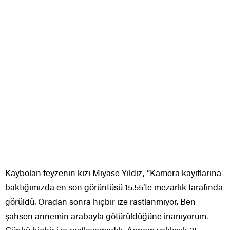
Kaybolan teyzenin kızı Miyase Yıldız, “Kamera kayıtlarına
baktığımızda en son görüntüsü 15.55’te mezarlık tarafında
görüldü. Oradan sonra hiçbir ize rastlanmıyor. Ben
şahsen annemin arabayla götürüldüğüne inanıyorum.
Çünkü hiçbir ize rastlayamadık. Annem yaklaşık 25