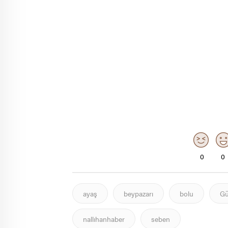
0
0
ayaş
beypazarı
bolu
Gü
nallıhanhaber
seben