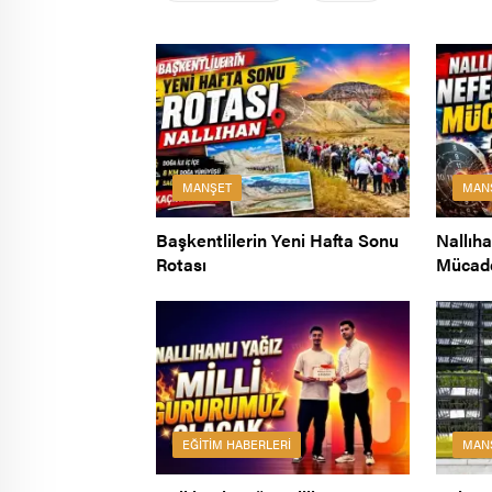
MANŞET
MAN
Başkentlilerin Yeni Hafta Sonu
Nallıh
Rotası
Mücad
EĞITIM HABERLERI
MAN