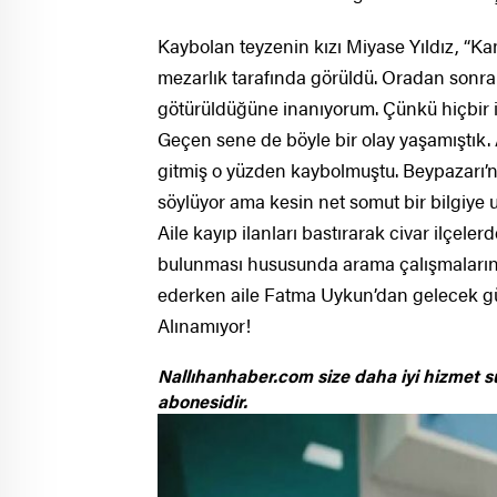
Kaybolan teyzenin kızı Miyase Yıldız, “Ka
mezarlık tarafında görüldü. Oradan sonra
götürüldüğüne inanıyorum. Çünkü hiçbir i
Geçen sene de böyle bir olay yaşamıştık. 
gitmiş o yüzden kaybolmuştu. Beypazarı’nd
söylüyor ama kesin net somut bir bilgiye ul
Aile kayıp ilanları bastırarak civar ilçele
bulunması hususunda arama çalışmalarına k
ederken aile Fatma Uykun’dan gelecek gü
Alınamıyor!
Nallıhanhaber.com size daha iyi hizmet s
abonesidir.