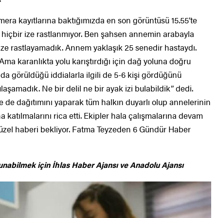
mera kayıtlarına baktığımızda en son görüntüsü 15.55’te
 hiçbir ize rastlanmıyor. Ben şahsen annemin arabayla
ze rastlayamadık. Annem yaklaşık 25 senedir hastaydı.
Ama karanlıkta yolu karıştırdığı için dağ yoluna doğru
a görüldüğü iddialarla ilgili de 5-6 kişi gördüğünü
aşamadık. Ne bir delil ne bir ayak izi bulabildik” dedi.
rde de dağıtımını yaparak tüm halkın duyarlı olup annelerinin
atılmalarını rica etti. Ekipler hala çalışmalarına devam
zel haberi bekliyor. Fatma Teyzeden 6 Gündür Haber
unabilmek için
İhlas Haber Ajansı ve Anadolu Ajansı