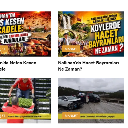
ŞET
MANŞET
an’da Nefes Kesen
Nallıhan’da Hacet Bayramları
ele
Ne Zaman?
ŞET
MANŞET