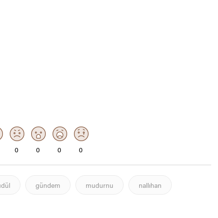
0
0
0
0
dül
gündem
mudurnu
nallıhan