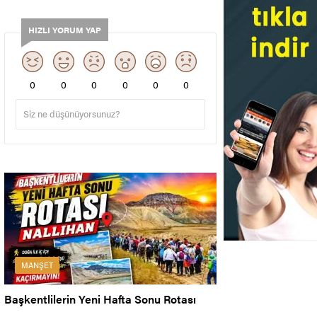
HIZLI YORUM YAP
0
0
0
0
0
0
MANŞET
Başkentlilerin Yeni Hafta Sonu Rotası