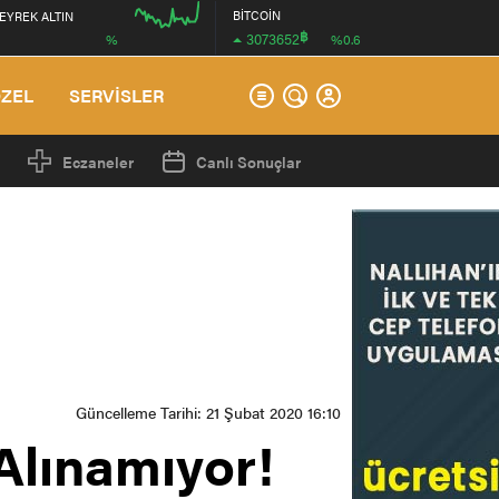
BİTCOİN
EYREK ALTIN
฿
3073652
%
%0.6
00:00
ÖZEL
SERVİSLER
Eczaneler
Canlı Sonuçlar
Güncelleme Tarihi: 21 Şubat 2020 16:10
Alınamıyor!