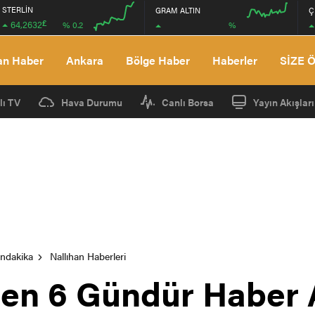
STERLİN
GRAM ALTIN
Ç
£
64,2632
%
% 0.2
00:00
00:00
00:00
00:00
an Haber
Ankara
Bölge Haber
Haberler
SİZE 
lı TV
Hava Durumu
Canlı Borsa
Yayın Akışları
ondakika
Nallıhan Haberleri
en 6 Gündür Haber 