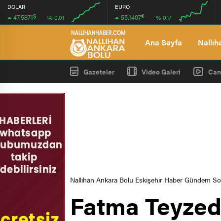
DOLAR
EURO
$
€
47,5871
55,1407
% 0.01
% 0.17
00:00
00:00
00:00
00:00
Ana Sayfa
Nallıh
Gazeteler
Video Galeri
Can
Nallıhan Ankara Bolu Eskişehir Haber Gündem S
Fatma Teyzed