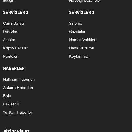
Durmuş Çavuş, Nallıhan’ımızın Yakapınar köyünde 1889
yılında doğmuştur. 1914 yılında askere gitmiştir. Durmuş