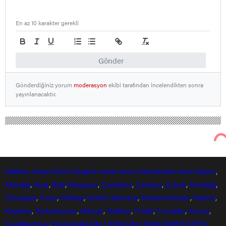
En az 10 karakter gerekli
Gönder
Gönderdiğiniz yorum
moderasyon
ekibi tarafından incelendikten sonra
yayınlanacaktır.
Nallıhan Ankara Bolu Eskişehir Haber Gündem Sondakika
Nallıhan Haberleri
Nallıhanlı Durmuş Çavuş