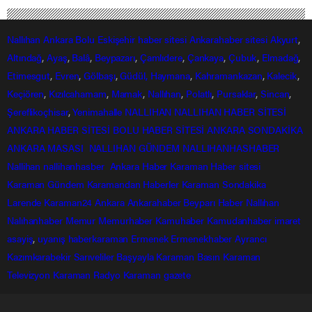
Nallıhan
Ankara
Bolu
Eskişehir
haber sitesi
Ankarahaber
sitesi
Akyurt
,
Altındağ
,
Ayaş
,
Balâ
,
Beypazarı
,
Çamlıdere
,
Çankaya
,
Çubuk
,
Elmadağ
,
Etimesgut
,
Evren
,
Gölbaşı
,
Güdül,
Haymana
,
Kahramankazan
,
Kalecik
,
Keçiören
,
Kızılcahamam
,
Mamak
,
Nallıhan
,
Polatlı
,
Pursaklar
,
Sincan
,
Şereflikoçhisar
,
Yenimahalle
NALLIHAN
NALLIHAN HABER SİTESİ
ANKARA HABER SİTESİ
BOLU HABER SİTESİ
ANKARA SONDAKİKA
ANKARA MASASI
NALLIHAN GÜNDEM
NALLIHANHASHABER
Nallihan
nallihanhasber
Ankara Haber
Karaman Haber sitesi
Karaman Gündem
Karamandan
Haberler
Karaman Sondakika
Larende
Karaman24
Ankara
Ankarahaber
Beyparı Haber
Nallıhan
Nalıhanhaber
Memur
Memurhaber
Kamuhaber
Kamudanhaber
imaret
asayiş
,
uyanış
haberkaraman
Ermenek
Ermenekhaber
Ayrancı
Kazımkarabekir
Sarıveliler
Başyayla
Karaman Basın
Karaman
Televizyon
Karaman Radyo
Karaman gazete