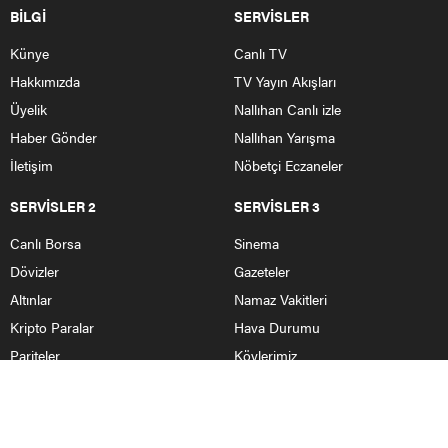
BİLGİ
SERVİSLER
Künye
Canlı TV
Hakkımızda
TV Yayın Akışları
Üyelik
Nallıhan Canlı izle
Haber Gönder
Nallıhan Yarışma
İletişim
Nöbetçi Eczaneler
SERVİSLER 2
SERVİSLER 3
Canlı Borsa
Sinema
Dövizler
Gazeteler
Altınlar
Namaz Vakitleri
Kripto Paralar
Hava Durumu
Pariteler
Köylerimiz
HABERLER
Nallıhan Haberleri