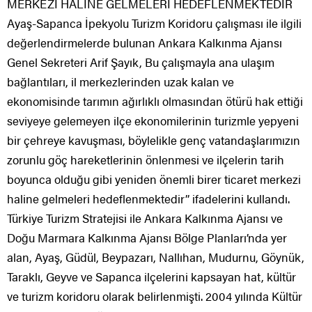
MERKEZİ HALİNE GELMELERİ HEDEFLENMEKTEDİR
Ayaş-Sapanca İpekyolu Turizm Koridoru çalışması ile ilgili
değerlendirmelerde bulunan Ankara Kalkınma Ajansı
Genel Sekreteri Arif Şayık, Bu çalışmayla ana ulaşım
bağlantıları, il merkezlerinden uzak kalan ve
ekonomisinde tarımın ağırlıklı olmasından ötürü hak ettiği
seviyeye gelemeyen ilçe ekonomilerinin turizmle yepyeni
bir çehreye kavuşması, böylelikle genç vatandaşlarımızın
zorunlu göç hareketlerinin önlenmesi ve ilçelerin tarih
boyunca olduğu gibi yeniden önemli birer ticaret merkezi
haline gelmeleri hedeflenmektedir’’ ifadelerini kullandı.
Türkiye Turizm Stratejisi ile Ankara Kalkınma Ajansı ve
Doğu Marmara Kalkınma Ajansı Bölge Planları’nda yer
alan, Ayaş, Güdül, Beypazarı, Nallıhan, Mudurnu, Göynük,
Taraklı, Geyve ve Sapanca ilçelerini kapsayan hat, kültür
ve turizm koridoru olarak belirlenmişti. 2004 yılında Kültür