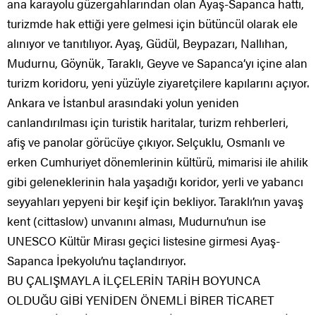
ana karayolu güzergahlarından olan Ayaş-Sapanca hattı,
turizmde hak ettiği yere gelmesi için bütüncül olarak ele
alınıyor ve tanıtılıyor. Ayaş, Güdül, Beypazarı, Nallıhan,
Mudurnu, Göynük, Taraklı, Geyve ve Sapanca’yı içine alan
turizm koridoru, yeni yüzüyle ziyaretçilere kapılarını açıyor.
Ankara ve İstanbul arasındaki yolun yeniden
canlandırılması için turistik haritalar, turizm rehberleri,
afiş ve panolar görücüye çıkıyor. Selçuklu, Osmanlı ve
erken Cumhuriyet dönemlerinin kültürü, mimarisi ile ahilik
gibi geleneklerinin hala yaşadığı koridor, yerli ve yabancı
seyyahları yepyeni bir keşif için bekliyor. Taraklı’nın yavaş
kent (cittaslow) unvanını alması, Mudurnu’nun ise
UNESCO Kültür Mirası geçici listesine girmesi Ayaş-
Sapanca İpekyolu’nu taçlandırıyor.
BU ÇALIŞMAYLA İLÇELERİN TARİH BOYUNCA
OLDUĞU GİBİ YENİDEN ÖNEMLİ BİRER TİCARET