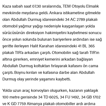
Kaza sabah saat 07.30 sıralarında, TEM Otoyolu Elmalık
mevkiinde meydana geldi. Ankara istikametine gitmekte
olan Abdullah Durmuş idaresindeki 34 AC 2789 plakalı
otomobil yağmur yağışı nedeniyle kayganlaşan yolda
sürücüsünün direksiyon hakimiyetini kaybetmesi sonucu
önce yolun solunda bulunan bariyerlere ardından ise sağ
şeritte ilerleyen Halit Karahan idaresindeki 41 BL 365
plakalı TIR’a arkadan çarptı. Otomobilin sağ tarafı TIR’ın
altına girerken, emniyet kemerini arkadan bağlayan
Abdullah Durmuş koltuktan fırlayarak kafasını ön cama
çarptı. Boynu kırılan ve kafasına darbe alan Abdullah
Durmuş olay yerinde yaşamını kaybetti.
Yolda uzun araç konvoyları oluşurken, kazanın yaklaşık
100 metre gerisinde 34 TD 6025, 34 FU 1492, 34 GB 1702
ve K GD 7759 Almanya plakalı otomobiller ardı ardına