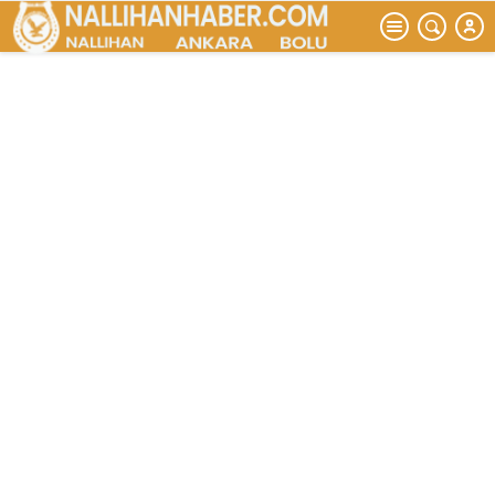
temel atma
töreni