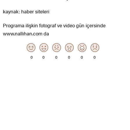
kaynak: haber siteleri
Programa ilişkin fotograf ve video gün içersinde
www.nallıhan.com da
0
0
0
0
0
0