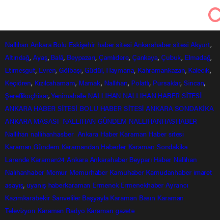
Nallıhan Ankara Bolu Eskişehir Haber Gündem Sondakika
Nallıhan Haberleri
Nallıhan’da toplu açılış ve temel atma
töreni
0
0