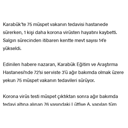
Karabük’te 75 müspet vakanın tedavisi hastanede
sürerken, 1 kişi daha korona virüsten hayatını kaybetti.
Salgın sürecinden itibaren kentte mevt sayısı 14’e
yükseldi.
Edinilen habere nazaran, Karabük Eğitim ve Araştırma
Hastanesi’nde 72’si serviste 3’ü ağır bakımda olmak üzere
yekun 75 müspet vakanın tedavileri sürüyor.
Korona virüs testi müspet çıktıktan sonra ağır bakımda
tedavi altına alınan 76 yaşındaki Lütfiye A. yapılan tüm
müdahalelere karşın hayatını kaybetti. Son 4 günde 3
kişinin virüs kaynaklı hayatını kaybetmesi ile kentte