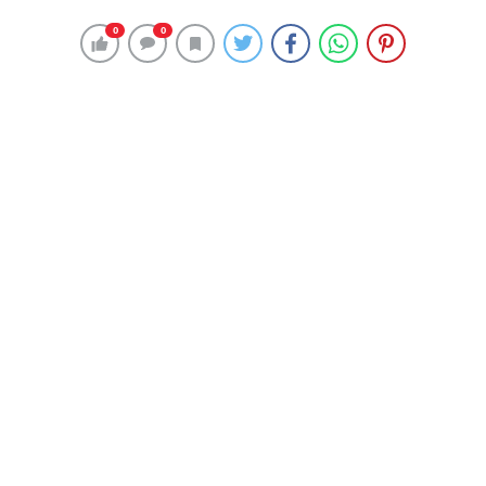
Nallıhan Halk Eğitimi Merkezi idareci ve usta öğreticileri
kursiyerlerle birlikte ürettikleri maskeleri Nallıhan Devlet
Hastanesi yetkililerine teslim ettiler.