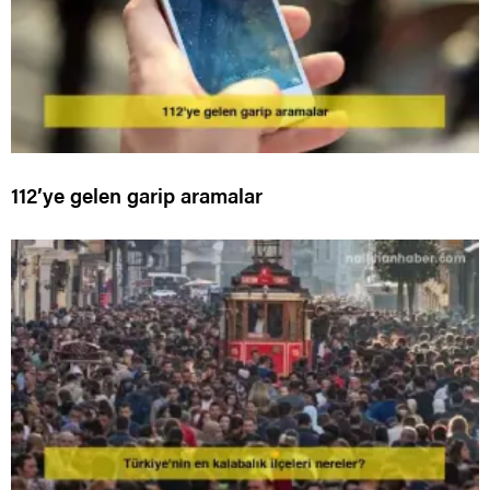
112’ye gelen garip aramalar