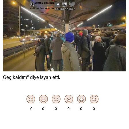
Geç kaldım” diye isyan etti.
0
0
0
0
0
0