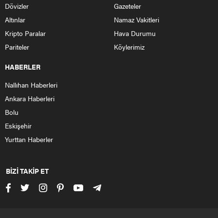
Kars’ta lapa lapa yağan kar, vatandaşları sokaklara döktü.
Kar altında gençler gönüllerince kar topu oynadı, naylon
poşetlerin üstüne oturarak kaydı.
Hava sıcaklığının kar yağışıyla birlikte 1 dereceyi gördüğü