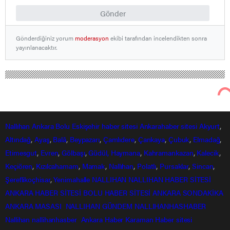
Gönder
Gönderdiğiniz yorum
moderasyon
ekibi tarafından incelendikten sonra
yayınlanacaktır.
Nallıhan Ankara Bolu Eskişehir Haber Gündem Sondakika
Yurttan Haberler
Kars’ta kar altında çocuklar gibi
eğlendiler