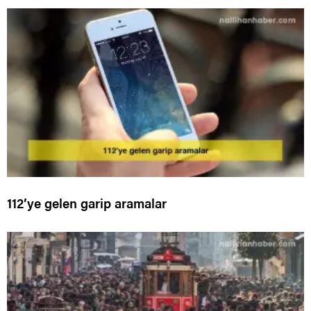
112’ye gelen garip aramalar