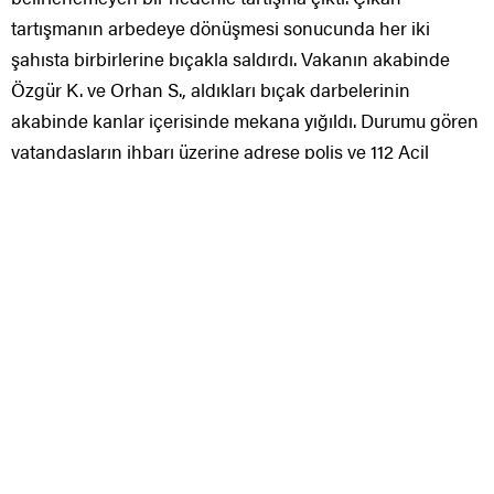
tartışmanın arbedeye dönüşmesi sonucunda her iki
şahısta birbirlerine bıçakla saldırdı. Vakanın akabinde
Özgür K. ve Orhan S., aldıkları bıçak darbelerinin
akabinde kanlar içerisinde mekana yığıldı. Durumu gören
vatandaşların ihbarı üzerine adrese polis ve 112 Acil
Sıhhat ekipleri sevk edildi. İhbar üzerine gelen sıhhat
ekiplerince her iki yaralı da İzmir Katip Çelebi Üniversitesi
Atatürk Eğitim ve Araştırma Hastanesi’ne kaldırıldı.
Öte yandan, hadiseyle ilgili soruşturma başlatılırken,
hastanede tedavi altına alınan yaralıların hayati
tehlikesinin bulunduğu öğrenildi.