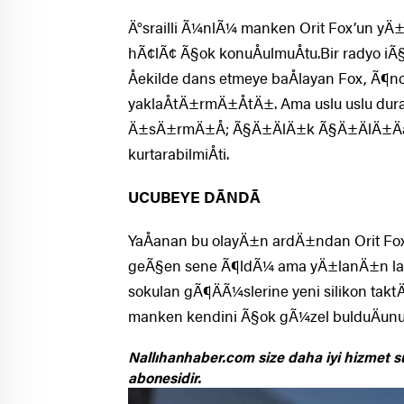
Ä°srailli Ã¼nlÃ¼ manken Orit Fox’un yÄ
hÃ¢lÃ¢ Ã§ok konuÅulmuÅtu.Bir radyo iÃ§
Åekilde dans etmeye baÅlayan Fox, Ã¶
yaklaÅtÄ±rmÄ±ÅtÄ±. Ama uslu uslu d
Ä±sÄ±rmÄ±Å; Ã§Ä±ÄlÄ±k Ã§Ä±ÄlÄ±Ä
kurtarabilmiÅti.
UCUBEYE DÃNDÃ
YaÅanan bu olayÄ±n ardÄ±ndan Orit Fox b
geÃ§en sene Ã¶ldÃ¼ ama yÄ±lanÄ±n lanet
sokulan gÃ¶ÄÃ¼slerine yeni silikon tak
manken kendini Ã§ok gÃ¼zel bulduÄunu
Nallıhanhaber.com size daha iyi hizmet s
abonesidir.