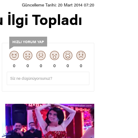
Güncelleme Tarihi: 20 Mart 2014 07:20
İlgi Topladı
HIZLI YORUM YAP
0
0
0
0
0
0