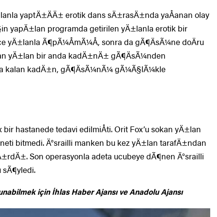
±lanla yaptÄ±ÄÄ± erotik dans sÄ±rasÄ±nda yaÅanan olay
in yapÄ±lan programda getirilen yÄ±lanla erotik bir
nce yÄ±lanla Ã¶pÃ¼ÅmÃ¼Å, sonra da gÃ¶ÄsÃ¼ne doÄru
uran yÄ±lan bir anda kadÄ±nÄ± gÃ¶ÄsÃ¼nden
a kalan kadÄ±n, gÃ¶ÄsÃ¼nÃ¼ gÃ¼Ã§lÃ¼kle
ir hastanede tedavi edilmiÅti. Orit Fox’u sokan yÄ±lan
i bitmedi. Ä°srailli manken bu kez yÄ±lan tarafÄ±ndan
tÄ±rdÄ±. Son operasyonla adeta ucubeye dÃ¶nen Ä°srailli
 sÃ¶yledi.
unabilmek için
İhlas Haber Ajansı ve Anadolu Ajansı