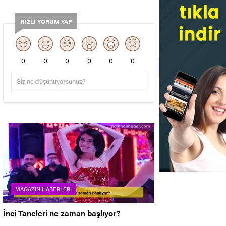
HIZLI YORUM YAP
0
0
0
0
0
0
MAGAZIN HABERLERI
İnci Taneleri ne zaman başlıyor?