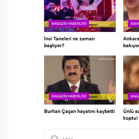
MAGAZIN HABERLERI
ANK
İnci Taneleri ne zaman
Ankara’
başlıyor?
bakıyor
MAGAZIN HABERLERI
MAGA
Burhan Çaçan hayatını kaybetti
Ünlü sa
koptu!