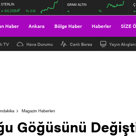
STERLİN
GRAM ALTIN
Ç
£
64,2084
%
% 0.15
00:00
00:00
00:00
00:00
an Haber
Ankara
Bölge Haber
Haberler
SİZE 
lı TV
Hava Durumu
Canlı Borsa
Yayın Akışları
ondakika
Magazin Haberleri
uğu Göğüsünü Değişti