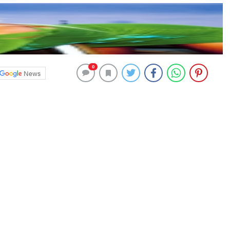
0
News