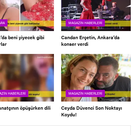
ARA
MAGAZIN HABERLERI
da beni yiyecek gibi
Candan Erçetin, Ankara’da
lar
konser verdi
ZIN HABERLERI
MAGAZIN HABERLERI
natçının öpüşürken dili
Ceyda Düvenci Son Noktayı
Koydu!