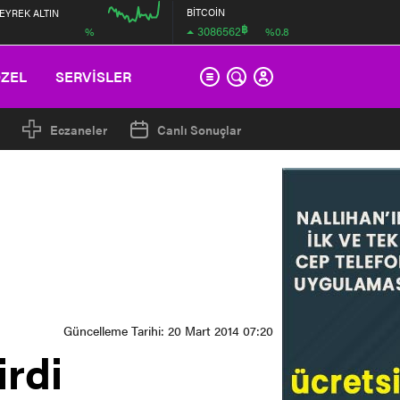
BİTCOİN
EYREK ALTIN
฿
3086562
%
%0.8
00:00
ÖZEL
SERVİSLER
Eczaneler
Canlı Sonuçlar
Güncelleme Tarihi: 20 Mart 2014 07:20
rdi