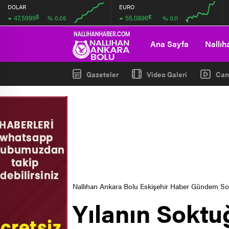
DOLAR
EURO
$
€
47,5999
55,0896
% 0.05
% 0.11
00:00
00:00
00:00
00:00
Ana Sayfa
Nallıh
Gazeteler
Video Galeri
Can
Nallıhan Ankara Bolu Eskişehir Haber Gündem S
Yılanın Sokt