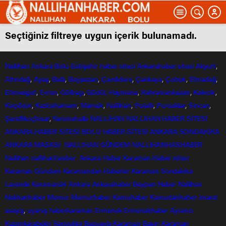
Seçtiğiniz filtreye uygun içerik bulunamadı.
Nallıhan
Ankara
Bolu
Eskişehir
haber sitesi
Ankarahaber
sitesi
Akyurt
,
Altındağ
,
Ayaş
,
Balâ
,
Beypazarı
,
Çamlıdere
,
Çankaya
,
Çubuk
,
Elmadağ
,
Etimesgut
,
Evren
,
Gölbaşı
,
Güdül,
Haymana
,
Kahramankazan
,
Kalecik
,
Keçiören
,
Kızılcahamam
,
Mamak
,
Nallıhan
,
Polatlı
,
Pursaklar
,
Sincan
,
Şereflikoçhisar
,
Yenimahalle
NALLIHAN
NALLIHAN HABER SİTESİ
ANKARA HABER SİTESİ
BOLU HABER SİTESİ
ANKARA SONDAKİKA
ANKARA MASASI
NALLIHAN GÜNDEM
NALLIHANHASHABER
Nallihan
nallihanhasber
Ankara Haber
Karaman Haber sitesi
Karaman Gündem
Karamandan
Haberler
Karaman Sondakika
Larende
Karaman24
Ankara
Ankarahaber
Beyparı Haber
Nallıhan
Nalıhanhaber
Memur
Memurhaber
Kamuhaber
Kamudanhaber
imaret
asayiş
,
uyanış
haberkaraman
Ermenek
Ermenekhaber
Ayrancı
Kazımkarabekir
Sarıveliler
Başyayla
Karaman Basın
Karaman