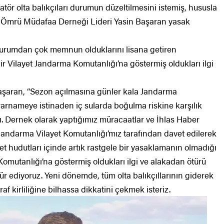
ör olta balıkçıları durumun düzeltilmesini istemiş, hususla
ğal Ömrü Müdafaa Derneği Lideri Yasin Başaran yasak
 durumdan çok memnun olduklarını lisana getiren
 Vilayet Jandarma Komutanlığı’na göstermiş oldukları ilgi
aşaran, “Sezon açılmasına günler kala Jandarma
rarnameye istinaden iç sularda boğulma riskine karşılık
tı. Dernek olarak yaptığımız müracaatlar ve İhlas Haber
 Jandarma Vilayet Komutanlığı’mız tarafından davet edilerek
yet hudutları içinde artık rastgele bir yasaklamanın olmadığı
Komutanlığı’na göstermiş oldukları ilgi ve alakadan ötürü
ür ediyoruz. Yeni dönemde, tüm olta balıkçıllarının giderek
af kirliliğine bilhassa dikkatini çekmek isteriz.