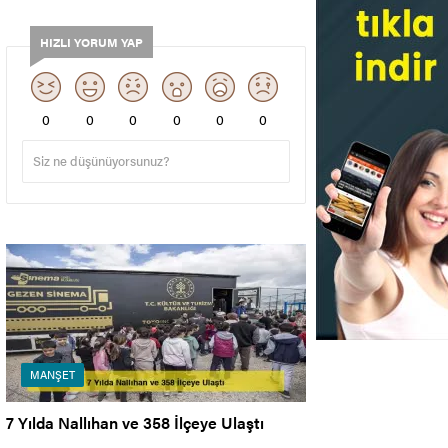
HIZLI YORUM YAP
0
0
0
0
0
0
MANŞET
7 Yılda Nallıhan ve 358 İlçeye Ulaştı