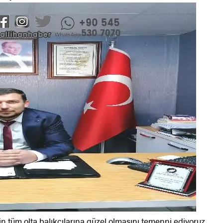
in tüm olta balıkçılarına güzel olmasını temenni ediyoruz.