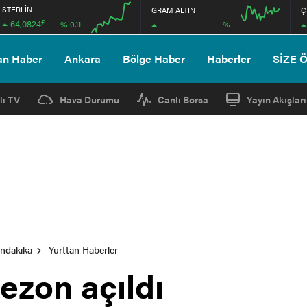
STERLİN
GRAM ALTIN
Ç
£
64,0824
%
% 0.11
00:00
00:00
00:00
00:00
an Haber
Ankara
Bölge Haber
Haberler
SİZE 
lı TV
Hava Durumu
Canlı Borsa
Yayın Akışları
ondakika
Yurttan Haberler
ezon açıldı