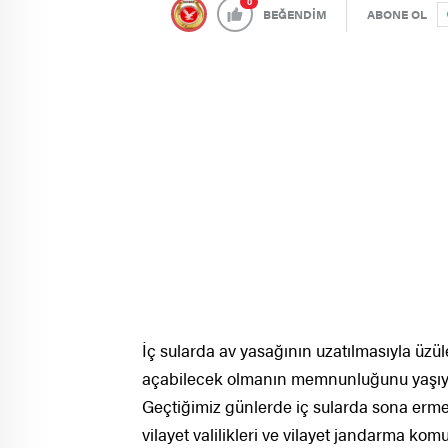
0
BEĞENDİM
ABONE OL
İç sularda av yasağının uzatılmasıyla üzül
açabilecek olmanın memnunluğunu yaşıy
Geçtiğimiz günlerde iç sularda sona erm
vilayet valilikleri ve vilayet jandarma komu