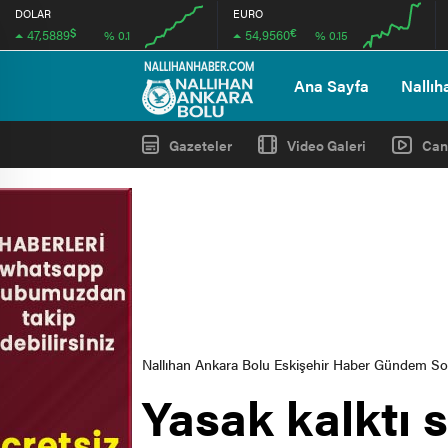
DOLAR
EURO
$
€
47,5889
54,9560
% 0.1
% 0.15
00:00
00:00
00:00
00:00
Ana Sayfa
Nallıh
Gazeteler
Video Galeri
Can
Nallıhan Ankara Bolu Eskişehir Haber Gündem S
Yasak kalktı s