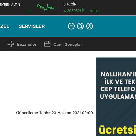
BİTCOİN
EYREK ALTIN
฿
3050521
%
%0.6
00:00
00:00
ÖZEL
SERVİSLER
Eczaneler
Canlı Sonuçlar
Güncelleme Tarihi: 20 Haziran 2021 02:00