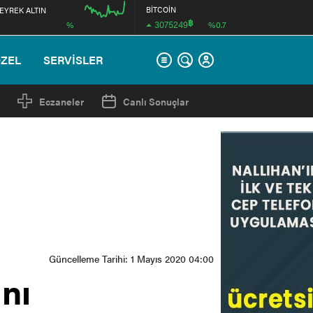
BİTCOİN
EYREK ALTIN
฿
3075249
%
%0.7
00:00
ÖZEL
SERVİSLER
Eczaneler
Canlı Sonuçlar
Güncelleme Tarihi: 1 Mayıs 2020 04:00
nı