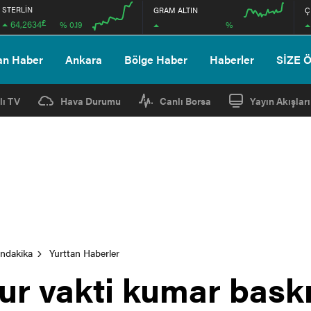
STERLİN
GRAM ALTIN
Ç
£
64,2634
%
% 0.19
00:00
00:00
00:00
00:00
an Haber
Ankara
Bölge Haber
Haberler
SİZE 
lı TV
Hava Durumu
Canlı Borsa
Yayın Akışları
ondakika
Yurttan Haberler
ur vakti kumar baskı