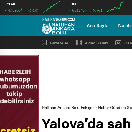
DOLAR
EURO
$
€
47,5806
55,1249
% 0.01
% 0.15
00:00
00:00
00:00
00:00
Ana Sayfa
Nallıh
Gazeteler
Video Galeri
Can
Nallıhan Ankara Bolu Eskişehir Haber Gündem S
Yalova’da sah