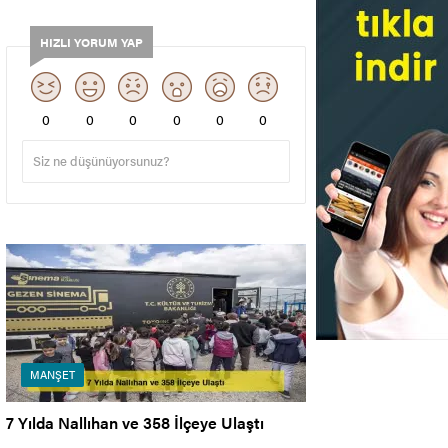
HIZLI YORUM YAP
0
0
0
0
0
0
MANŞET
7 Yılda Nallıhan ve 358 İlçeye Ulaştı