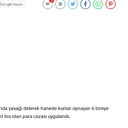
0
News
ında yasağı delerek hanede kumar oynayan 6 bireye
0 lira idari para cezası uygulandı.