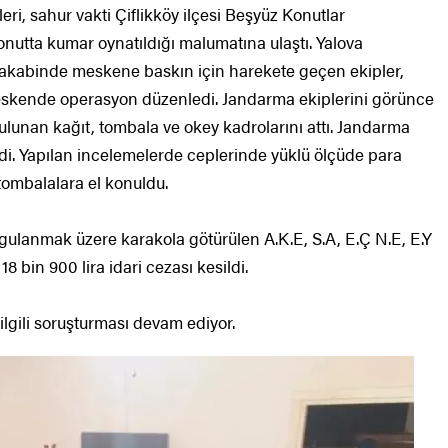
ri, sahur vakti Çiflikköy ilçesi Beşyüz Konutlar
 konutta kumar oynatıldığı malumatına ulaştı. Yalova
 akabinde meskene baskın için harekete geçen ekipler,
meskende operasyon düzenledi. Jandarma ekiplerini görünce
lunan kağıt, tombala ve okey kadrolarını attı. Jandarma
ledi. Yapılan incelemelerde ceplerinde yüklü ölçüde para
 tombalalara el konuldu.
ulanmak üzere karakola götürülen A.K.E, S.A, E.Ç N.E, E.Y
8 bin 900 lira idari cezası kesildi.
ilgili soruşturması devam ediyor.