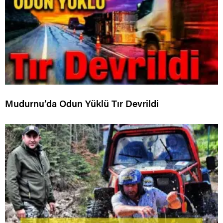
Mudurnu’da Odun Yüklü Tır Devrildi