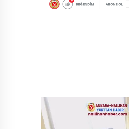
0
BEĞENDİM
ABONE OL