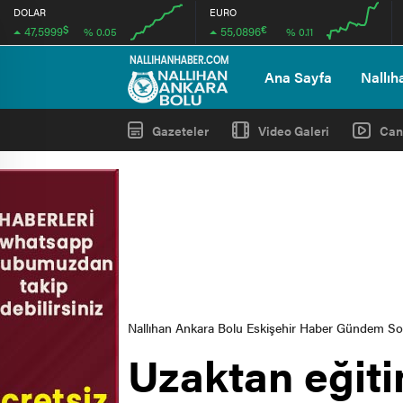
DOLAR
EURO
$
€
47,5999
55,0896
% 0.05
% 0.11
00:00
00:00
00:00
00:00
Ana Sayfa
Nallıh
Gazeteler
Video Galeri
Can
Nallıhan Ankara Bolu Eskişehir Haber Gündem S
Uzaktan eğit