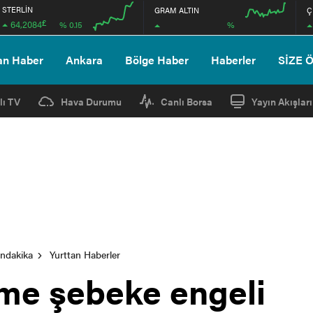
STERLİN
GRAM ALTIN
Ç
£
64,2084
%
% 0.15
00:00
00:00
00:00
00:00
an Haber
Ankara
Bölge Haber
Haberler
SİZE 
lı TV
Hava Durumu
Canlı Borsa
Yayın Akışları
ondakika
Yurttan Haberler
ime şebeke engeli