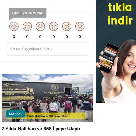
HIZLI YORUM YAP
0
0
0
0
0
0
MANŞET
7 Yılda Nallıhan ve 358 İlçeye Ulaştı