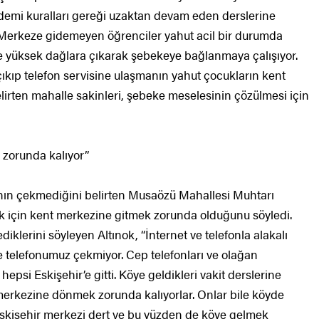
emi kuralları gereği uzaktan devam eden derslerine
. Merkeze gidemeyen öğrenciler yahut acil bir durumda
ise yüksek dağlara çıkarak şebekeye bağlanmaya çalışıyor.
ıkıp telefon servisine ulaşmanın yahut çocukların kent
elirten mahalle sakinleri, şebeke meselesinin çözülmesi için
 zorunda kalıyor”
ının çekmediğini belirten Musaözü Mahallesi Muhtarı
k için kent merkezine gitmek zorunda olduğunu söyledi.
iklerini söyleyen Altınok, “İnternet ve telefonla alakalı
de telefonumuz çekmiyor. Cep telefonları ve olağan
hepsi Eskişehir’e gitti. Köye geldikleri vakit derslerine
merkezine dönmek zorunda kalıyorlar. Onlar bile köyde
Eskişehir merkezi dert ve bu yüzden de köye gelmek