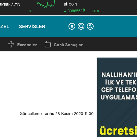
BİTCOİN
EYREK ALTIN
฿
3086562
%
%0.8
00:00
ÖZEL
SERVİSLER
Eczaneler
Canlı Sonuçlar
Güncelleme Tarihi: 28 Kasım 2020 11:00