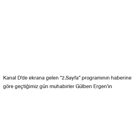
Kanal D’de ekrana gelen “2.Sayfa” programının haberine
göre geçtiğimiz gün muhabirler Gülben Ergen’in
“Hapşuuu”
şakasıyla karşı karşıya geldi.