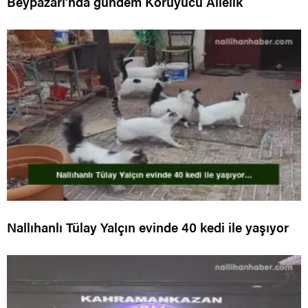
Beypazarı’nda gündem Koruyucu Ailelik
Nallıhanlı Tülay Yalçın evinde 40 kedi ile yaşıyor