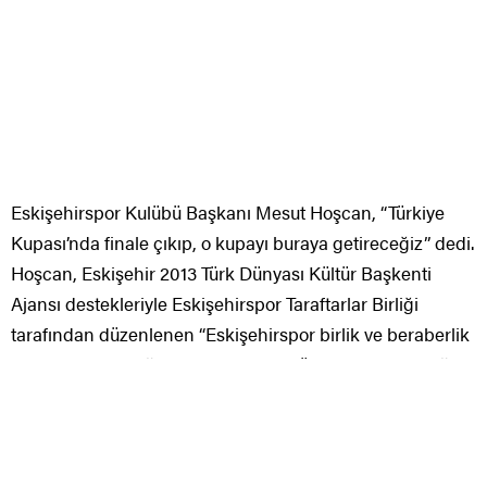
Eskişehirspor Kulübü Başkanı Mesut Hoşcan, “Türkiye
Kupası’nda finale çıkıp, o kupayı buraya getireceğiz” dedi.
Hoşcan, Eskişehir 2013 Türk Dünyası Kültür Başkenti
Ajansı destekleriyle Eskişehirspor Taraftarlar Birliği
tarafından düzenlenen “Eskişehirspor birlik ve beraberlik
gecesi”nde yaptığı konuşmada, bugün bir araya geldiği
Eskişehirspor camiası karşısında heyecanlandırdığını
kaydetti.
Eskişehirspor’da büyük birlik gününün yaşandığını ifade
eden Hoşcan, şöyle konuştu: