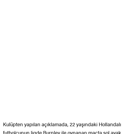
Kulüpten yapılan açıklamada, 22 yaşındaki Hollandalı
futbolcunun ligde Burnley ile oynanan maçta sol ayak