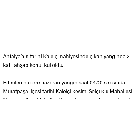
Antalya’nın tarihi Kaleiçi nahiyesinde çıkan yangında 2
katlı ahşap konut kül oldu.
Edinilen habere nazaran yangın saat 04.00 sırasında
Muratpaşa ilçesi tarihi Kaleiçi kesimi Selçuklu Mahallesi
Mermerli Sokaktaki 2 katlı bir ahşap yapıda çıktı. Binadan
sabaha karşı alevlerin yükseldiğini gören yan binadaki
vatandaşlar durumu 112 Acil Davet Merkezine bildirdi.
Yapının büyük kısmı ahşap olması nedeniyle alevler kısa
müddette büyüdü. Alev topuna dönen binanın alevleri
Kaleiçi’ni aydınlattı. İtfaiye ekipleri yangına müdahale
ederken, polis güvenlik tedbiri aldı. Yapının sağlam ve
oturulabilir olduğu lakin sahibi Hüseyin Ekseli’nin arada
sırada geldiği öğrenildi. Ahşap kısımları yanan yapının,
betonarme ve kerpiç kısımları ise yıkıldı. İtfaiye ekipleri
yaklaşık 4 saatte yangını denetim altına alabildi. Yan