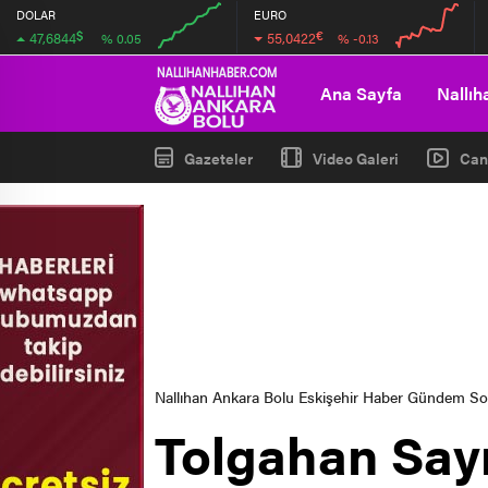
DOLAR
EURO
$
€
47,6844
55,0422
% 0.05
% -0.13
00:00
00:00
00:00
00:00
Ana Sayfa
Nallıh
Gazeteler
Video Galeri
Can
Nallıhan Ankara Bolu Eskişehir Haber Gündem S
Tolgahan Sayı