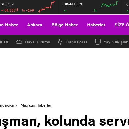
STERLİN
GRAM ALTIN
Ç
£
64,3381
%
% -0.05
00:00
00:00
00:00
00:00
an Haber
Ankara
Bölge Haber
Haberler
SİZE 
lı TV
Hava Durumu
Canlı Borsa
Yayın Akışları
ondakika
Magazin Haberleri
şman, kolunda serve