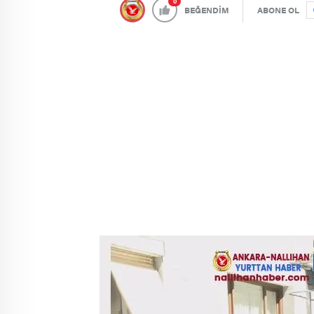
0
BEĞENDİM
ABONE OL