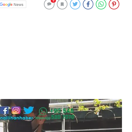
0
News