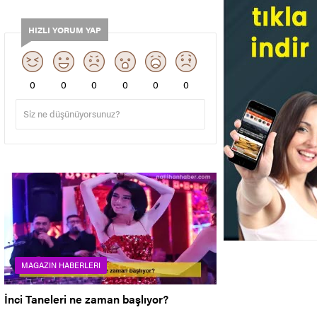
HIZLI YORUM YAP
0
0
0
0
0
0
MAGAZIN HABERLERI
İnci Taneleri ne zaman başlıyor?