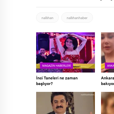
nallıhan
nallıhanhaber
MAGAZIN HABERLERI
ANK
İnci Taneleri ne zaman
Ankara’
başlıyor?
bakıyor