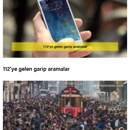
112’ye gelen garip aramalar