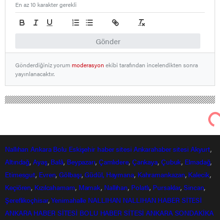
En az 10 karakter gerekli
Gönder
Gönderdiğiniz yorum
moderasyon
ekibi tarafından incelendikten sonra
yayınlanacaktır.
Nallıhan Ankara Bolu Eskişehir Haber Gündem Sondakika
Yurttan Haberler
İstanbul Finans Merkezi şantiyesinde
çıkan yangının büyüklüğü günün ilk
ışıklarıyla ortaya çıktı