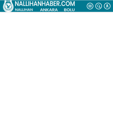
şantiyesinde
çıkan yangının
büyüklüğü
günün ilk
ışıklarıyla ortaya
çıktı