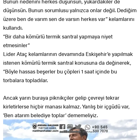
Bunun nedenini herkes düşünsün, yukardakiler de
düşünsün. Bunun sorumlusu yalnızca onlar değil. Dediğim
üzere ben de varım sen de varsın herkes var” kelamlarını
kullandı.
“Bir daha kömürlü termik santral yapmaya niyet
etmesinler”
Lider Ataç kelamlarının devamında Eskişehir’e yapılmak
istenen kömürlü termik santral konusuna da değinerek,
“Böyle hassas beşerler bu çöpleri 1 saat içinde bu
torbalara topladılar.
Ancak yarın buraya piknikçiler gelip çevreyi tekrar
kirletirlerse hiçbir manası kalmaz. Yanlış bir içgüdü var,
‘Ben atarım belediye toplar’ dememeliyiz.