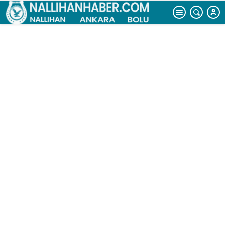
kütüphanesi
açıldı