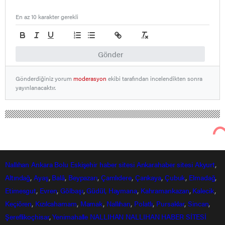
En az 10 karakter gerekli
Gönder
Gönderdiğiniz yorum
moderasyon
ekibi tarafından incelendikten sonra
yayınlanacaktır.
Nallıhan Ankara Bolu Eskişehir Haber Gündem Sondakika
Yurttan Haberler
Fatih’in en büyük kütüphanesi açıldı