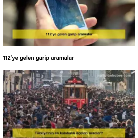
112’ye gelen garip aramalar