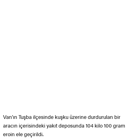
Van’ın Tuşba ilçesinde kuşku üzerine durdurulan bir
aracın içerisindeki yakıt deposunda 104 kilo 100 gram
eroin ele geçirildi.
Van Emniyet Müdürlüğünden yapılan açıklamada,
Narkotik Cürümlerle Çaba Şube Müdürlüğü görevlilerince
Tuşba ilçesi Seyrantepe Mahallesi’nde devriye vazifesini
ifa ettikleri esnada seyir halinde bulunan 13 plaka sayılı
minibüste kuşku üzerine arama yapıldığı belirtildi.