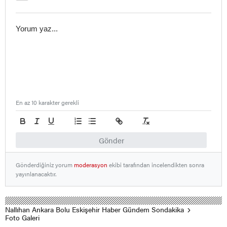
En az 10 karakter gerekli
Gönder
Gönderdiğiniz yorum
moderasyon
ekibi tarafından incelendikten sonra
yayınlanacaktır.
Nallıhan Ankara Bolu Eskişehir Haber Gündem Sondakika
Foto Galeri