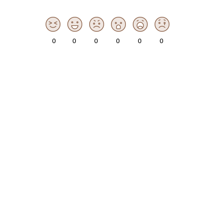
Ankara Büyükşehir Belediyesinden Nallıhan’da 1080 Aileye Yardım
Ankara Büyükşehir Belediyesinden Nallıhan’da 1080 Aileye Yardım
Ankara Büyükşehir Belediyesinden Nallıhan’da 1080 Aileye Yardım
0
0
0
0
0
0