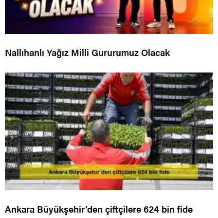
Nallıhanlı Yağız Milli Gururumuz Olacak
Ankara Büyükşehir’den çiftçilere 624 bin fide