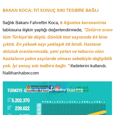
BAKAN KOCA: İYİ SONUÇ SIKI TEDBİRE BAĞLI
Sağlık Bakanı Fahrettin Koca,
8 Ağustos koronavirüs
tablosuna ilişkin yaptığı değerlendirmede,
”Zatürre oranı
tüm Türkiye’de düştü. Günlük test sayısında 64 bine
çıktık. En yüksek sayı yaklaşık 58 bindi. Hastane
doluluk oranlarımızda, yeni yatan ve taburcu olan
hastaların yakın sayılarda olması sebebiyle değişiklik
yok. İyi sonuç sıkı tedbire bağlı. ”
ifadelerini kullandı.
Nallihanhaber.com