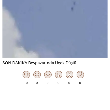
SON DAKİKA Beypazarı’nda Uçak Düştü
0
0
0
0
0
0