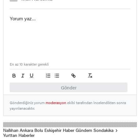
En az 10 karakter gerekli
Gönder
Gönderdiğiniz yorum
moderasyon
ekibi tarafından incelendikten sonra
yayınlanacaktır.
Nallıhan Ankara Bolu Eskişehir Haber Gündem Sondakika
Yurttan Haberler