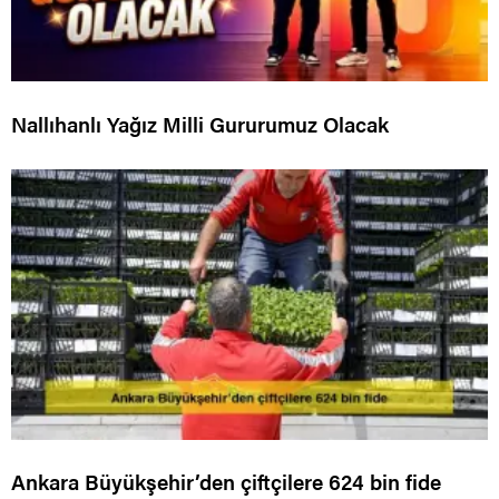
Nallıhanlı Yağız Milli Gururumuz Olacak
Ankara Büyükşehir’den çiftçilere 624 bin fide