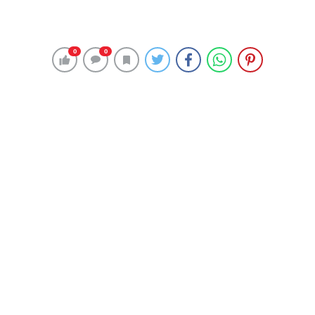
Antalya Kumluca Kaymakamı Uğur Kolsuz’un korona virüs