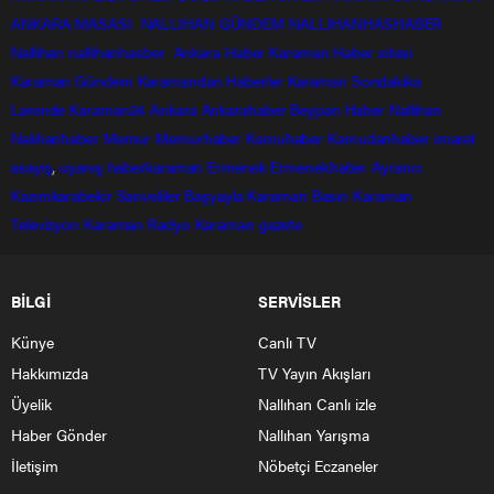
ANKARA MASASI
NALLIHAN GÜNDEM
NALLIHANHASHABER
Nallihan
nallihanhasber
Ankara Haber
Karaman Haber sitesi
Karaman Gündem
Karamandan
Haberler
Karaman Sondakika
Larende
Karaman24
Ankara
Ankarahaber
Beyparı Haber
Nallıhan
Nalıhanhaber
Memur
Memurhaber
Kamuhaber
Kamudanhaber
imaret
asayiş
,
uyanış
haberkaraman
Ermenek
Ermenekhaber
Ayrancı
Kazımkarabekir
Sarıveliler
Başyayla
Karaman Basın
Karaman
Televizyon
Karaman Radyo
Karaman gazete
BİLGİ
SERVİSLER
Künye
Canlı TV
Hakkımızda
TV Yayın Akışları
Üyelik
Nallıhan Canlı izle
Haber Gönder
Nallıhan Yarışma
İletişim
Nöbetçi Eczaneler