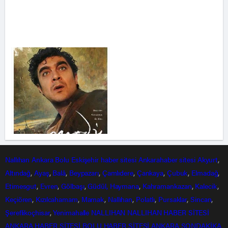
Nallıhan
Ankara
Bolu
Eskişehir
haber sitesi
Ankarahaber
sitesi
Akyurt
,
Altındağ
,
Ayaş
,
Balâ
,
Beypazarı
,
Çamlıdere
,
Çankaya
,
Çubuk
,
Elmadağ
,
Etimesgut
,
Evren
,
Gölbaşı
,
Güdül,
Haymana
,
Kahramankazan
,
Kalecik
,
Keçiören
,
Kızılcahamam
,
Mamak
,
Nallıhan
,
Polatlı
,
Pursaklar
,
Sincan
,
Şereflikoçhisar
,
Yenimahalle
NALLIHAN
NALLIHAN HABER SİTESİ
ANKARA HABER SİTESİ
BOLU HABER SİTESİ
ANKARA SONDAKİKA