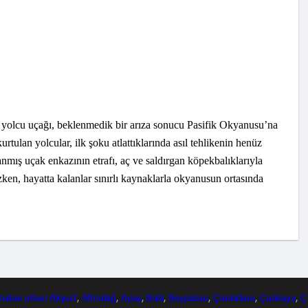
 yolcu uçağı, beklenmedik bir arıza sonucu Pasifik Okyanusu’na
rtulan yolcular, ilk şoku atlattıklarında asıl tehlikenin henüz
anmış uçak enkazının etrafı, aç ve saldırgan köpekbalıklarıyla
zken, hayatta kalanlar sınırlı kaynaklarla okyanusun ortasında
haber
sitesi
Akyurt
,
Altındağ
,
Ayaş
,
Balâ
,
Beypazarı
,
Çamlıdere
,
Çankaya
,
Ç