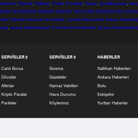
lcahamam
,
Mamak
,
Nallıhan
,
Polatlı
,
Pursaklar
,
Sincan
,
Şereflikoçhisar
,
Yeni
KARA SONDAKİKA
ANKARA MASASI
NALLIHAN GÜNDEM
NALLIHAN
ndan
Haberler
Karaman Sondakika
Larende
Karaman24
Ankara
Ankaraha
sayiş
,
uyanış
haberkaraman
Ermenek
Ermenekhaber
Ayrancı
Kazımkarabek
SERVİSLER 2
SERVİSLER 3
HABERLER
Canlı Borsa
Sinema
Nallıhan Haberleri
Dövizler
Gazeteler
Ankara Haberleri
Altınlar
Namaz Vakitleri
Bolu
Kripto Paralar
Hava Durumu
Eskişehir
Pariteler
Köylerimiz
Yurttan Haberler