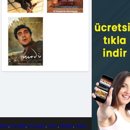
Saplantı
Modi: Deliliğin
Kanadında Üç Gün
Pinokyo: Kanlı
Masal
İzci Takımı:
Şelalenin Peşinde
ubuk
,
Elmadağ
,
Etimesgut
,
Evren
,
Gölbaşı
,
Güdül,