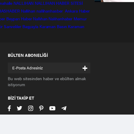
mahalle
NALLIHAN
NALLIHAN HABER SİTESİ
HASHABER
Nallihan
nallihanhasber
Ankara Haber
ber
Beyparı Haber
Nallıhan
Nalıhanhaber
Memur
ir
Sarıveliler
Başyayla
Karaman Basın
Karaman
BÜLTEN ABONELİĞİ
+
Bu web sitesinden haber ve ebülten almak
istiyorum
BİZİ TAKİP ET
Nallıhan Haber Ankara Bolu Eskişehir Haber Sitesi