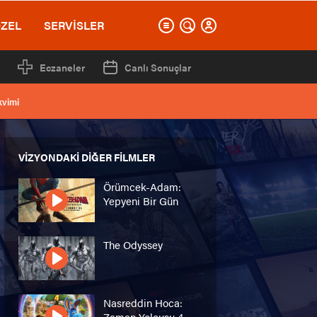
ÖZEL
SERVİSLER
Eczaneler
Canlı Sonuçlar
kvimi
VIZYONDAKI DIĞER FILMLER
Örümcek-Adam:
Yepyeni Bir Gün
The Odyssey
Nasreddin Hoca:
Zaman Yolcusu 4