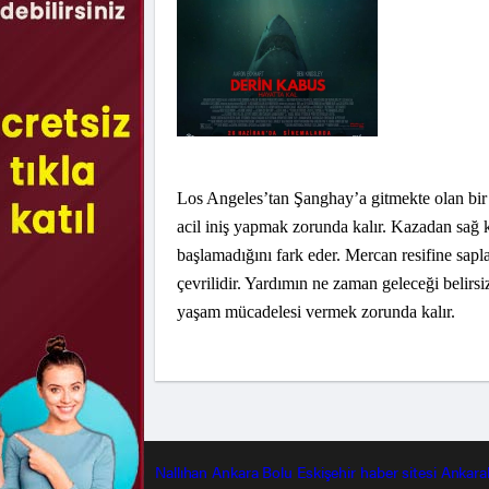
Los Angeles’tan Şanghay’a gitmekte olan bir
acil iniş yapmak zorunda kalır. Kazadan sağ ku
başlamadığını fark eder. Mercan resifine sapl
çevrilidir. Yardımın ne zaman geleceği belirsi
yaşam mücadelesi vermek zorunda kalır.
Nallıhan
Ankara
Bolu
Eskişehir
haber sitesi
Ankara