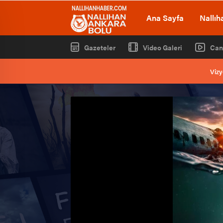
Ana Sayfa
Nallıh
Gazeteler
Video Galeri
Can
Vizy