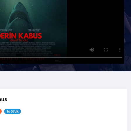
bus
1s 37dk