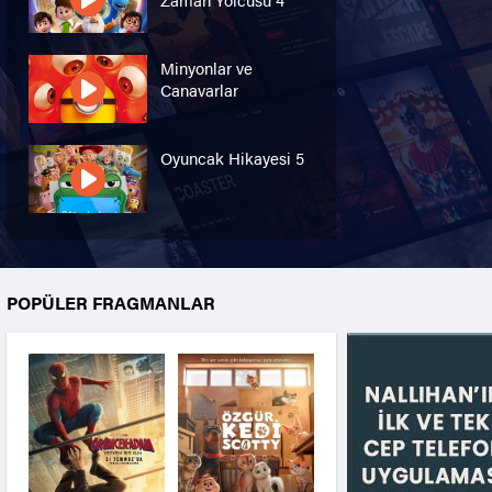
Minyonlar ve
Canavarlar
Oyuncak Hikayesi 5
Özgür Kedi Scotty
POPÜLER FRAGMANLAR
Moana
Hannas 3