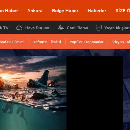
an Haber
Ankara
Bölge Haber
Haberler
SİZE 
lı TV
Hava Durumu
Canlı Borsa
Yayın Akışları
ondaki Filmler
Haftanın Filmleri
Popüler Fragmanlar
Vizyon Ta