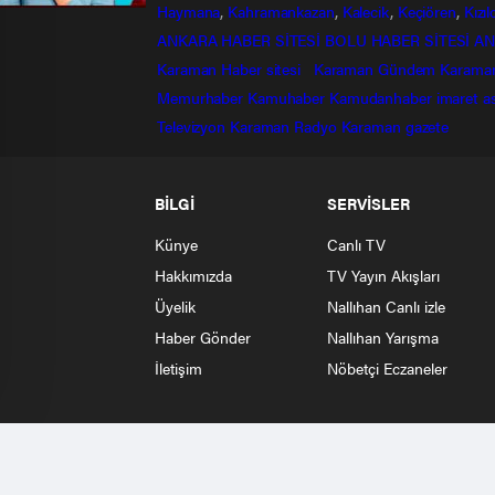
Haymana
,
Kahramankazan
,
Kalecik
,
Keçiören
,
Kızı
ANKARA HABER SİTESİ
BOLU HABER SİTESİ
AN
Karaman Haber sitesi
Karaman Gündem
Karama
Memurhaber
Kamuhaber
Kamudanhaber
imaret
a
Televizyon
Karaman Radyo
Karaman gazete
BİLGİ
SERVİSLER
Künye
Canlı TV
Hakkımızda
TV Yayın Akışları
Üyelik
Nallıhan Canlı izle
Haber Gönder
Nallıhan Yarışma
İletişim
Nöbetçi Eczaneler