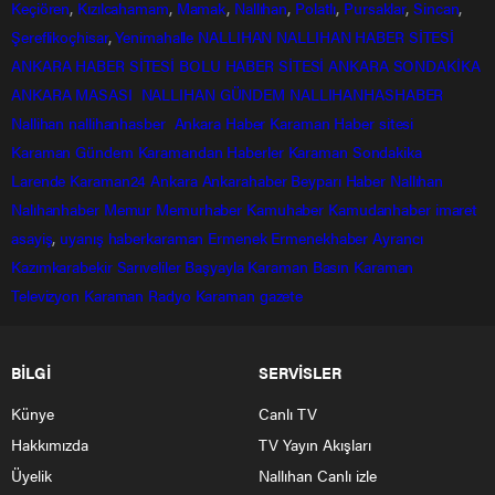
Keçiören
,
Kızılcahamam
,
Mamak
,
Nallıhan
,
Polatlı
,
Pursaklar
,
Sincan
,
Şereflikoçhisar
,
Yenimahalle
NALLIHAN
NALLIHAN HABER SİTESİ
ANKARA HABER SİTESİ
BOLU HABER SİTESİ
ANKARA SONDAKİKA
ANKARA MASASI
NALLIHAN GÜNDEM
NALLIHANHASHABER
Nallihan
nallihanhasber
Ankara Haber
Karaman Haber sitesi
Karaman Gündem
Karamandan
Haberler
Karaman Sondakika
Larende
Karaman24
Ankara
Ankarahaber
Beyparı Haber
Nallıhan
Nalıhanhaber
Memur
Memurhaber
Kamuhaber
Kamudanhaber
imaret
asayiş
,
uyanış
haberkaraman
Ermenek
Ermenekhaber
Ayrancı
Kazımkarabekir
Sarıveliler
Başyayla
Karaman Basın
Karaman
Televizyon
Karaman Radyo
Karaman gazete
BİLGİ
SERVİSLER
Künye
Canlı TV
Hakkımızda
TV Yayın Akışları
Üyelik
Nallıhan Canlı izle