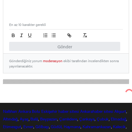
En az 10 karakter gerekli
Gönder
Gönderdiğiniz yorum
moderasyon
ekibi tarafından incelendikten sonra
yayınlanacaktır.
Nallıhan
Ankara
Bolu
Eskişehir
haber sitesi
Ankarahaber
sitesi
Akyurt
,
Altındağ
,
Ayaş
,
Balâ
,
Beypazarı
,
Çamlıdere
,
Çankaya
,
Çubuk
,
Elmadağ
,
Etimesgut
,
Evren
,
Gölbaşı
,
Güdül,
Haymana
,
Kahramankazan
,
Kalecik
,