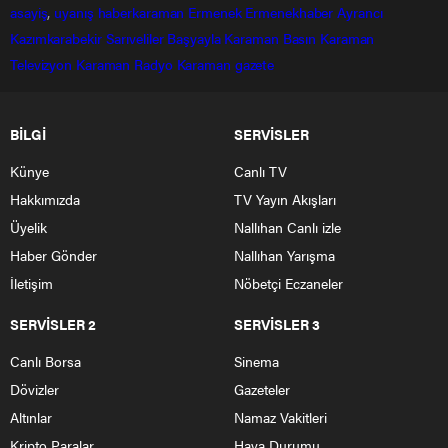
asayiş
,
uyanış
haberkaraman
Ermenek
Ermenekhaber
Ayrancı
Kazımkarabekir
Sarıveliler
Başyayla
Karaman Basın
Karaman
Televizyon
Karaman Radyo
Karaman gazete
BİLGİ
SERVİSLER
Künye
Canlı TV
Hakkımızda
TV Yayın Akışları
Üyelik
Nallıhan Canlı izle
Haber Gönder
Nallıhan Yarışma
İletişim
Nöbetçi Eczaneler
SERVİSLER 2
SERVİSLER 3
Canlı Borsa
Sinema
Dövizler
Gazeteler
Altınlar
Namaz Vakitleri
Kripto Paralar
Hava Durumu