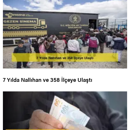
7 Yılda Nallıhan ve 358 İlçeye Ulaştı