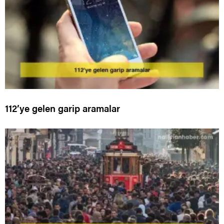
112’ye gelen garip aramalar