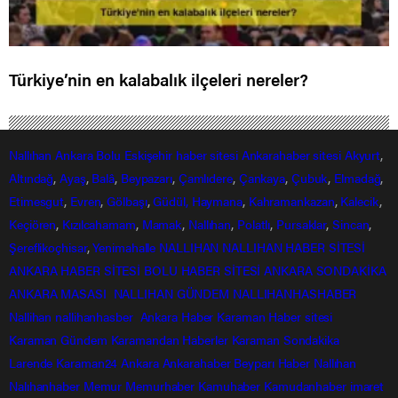
Türkiye’nin en kalabalık ilçeleri nereler?
Nallıhan
Ankara
Bolu
Eskişehir
haber sitesi
Ankarahaber
sitesi
Akyurt
,
Altındağ
,
Ayaş
,
Balâ
,
Beypazarı
,
Çamlıdere
,
Çankaya
,
Çubuk
,
Elmadağ
,
Etimesgut
,
Evren
,
Gölbaşı
,
Güdül,
Haymana
,
Kahramankazan
,
Kalecik
,
Keçiören
,
Kızılcahamam
,
Mamak
,
Nallıhan
,
Polatlı
,
Pursaklar
,
Sincan
,
Şereflikoçhisar
,
Yenimahalle
NALLIHAN
NALLIHAN HABER SİTESİ
ANKARA HABER SİTESİ
BOLU HABER SİTESİ
ANKARA SONDAKİKA
ANKARA MASASI
NALLIHAN GÜNDEM
NALLIHANHASHABER
Nallihan
nallihanhasber
Ankara Haber
Karaman Haber sitesi
Karaman Gündem
Karamandan
Haberler
Karaman Sondakika
Larende
Karaman24
Ankara
Ankarahaber
Beyparı Haber
Nallıhan
Nalıhanhaber
Memur
Memurhaber
Kamuhaber
Kamudanhaber
imaret