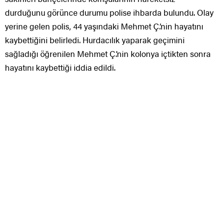
durduğunu görünce durumu polise ihbarda bulundu. Olay
yerine gelen polis, 44 yaşındaki Mehmet Ç.’nin hayatını
kaybettiğini belirledi. Hurdacılık yaparak geçimini
sağladığı öğrenilen Mehmet Ç.’nin kolonya içtikten sonra
hayatını kaybettiği iddia edildi.
Öte yandan, Mehmet Ç.’nin çevrede sevilen bir kişi
olduğu, alkol bağımlısı olduğu ve 7-8 yıl önce eşinden
ayrıldığı ileri sürüldü. Şahsın cesedi otopsi yapılmak üzere
Konya Numune Hastanesi morguna kaldırılırken kesin
ölüm sebebi, yapılacak otopsinin ardından belli olacak.