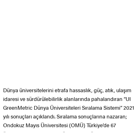
Dünya üniversitelerini etrafa hassaslık, güç, atık, ulaşım
idaresi ve sürdürülebilirlik alanlarında pahalandıran “UI
GreenMetric Dünya Üniversiteleri Sıralama Sistemi” 2021
yılı sonuçları açıklandı. Sıralama sonuçlarına nazaran;
Ondokuz Mayıs Üniversitesi (OMÜ) Türkiye’de 67
üniversite ortasında 42., dünyada 956 ülke ortasında 519.,