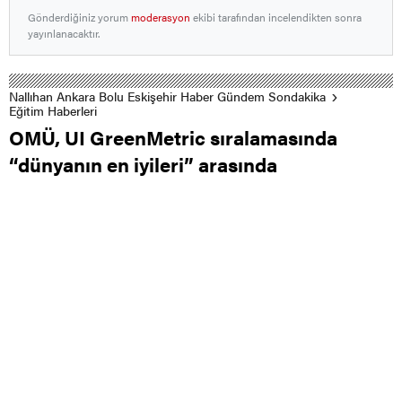
Gönderdiğiniz yorum
moderasyon
ekibi tarafından incelendikten sonra
yayınlanacaktır.
Nallıhan Ankara Bolu Eskişehir Haber Gündem Sondakika
Eğitim Haberleri
OMÜ, UI GreenMetric sıralamasında
“dünyanın en iyileri” arasında