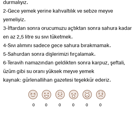
durmalıyız.
2-Gece yemek yerine kahvaltılık ve sebze meyve
yemeliyiz.
3-İftardan sonra orucumuzu açtıktan sonra sahura kadar
en az 2,5 litre su sıvı tüketmek.
4-Sıvı alımını sadece gece sahura bırakmamak.
5-Sahurdan sonra dişlerimizi fırçalamak.
6-Teravih namazından geldikten sonra karpuz, şeftali,
üzüm gibi su oranı yüksek meyve yemek
kaynak: gürlenallihan gazetesi teşekkür ederiz.
0
0
0
0
0
0