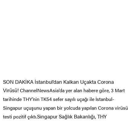
SON DAKİKA İstanbul’dan Kalkan Uçakta Corona
Virüsü!
ChannelNewsAsia’da yer alan habere göre, 3 Mart
tarihinde THY’nin TK54 sefer sayılı uçağı ile İstanbul-
Singapur uçuşunu yapan bir yolcuda yapılan Corona virüsü
Singapur Sağlık Bakanlığı, THY
testi pozitif çıktı.
uçağındaki yolcuların da karantina altına alındığını
duyurarak geri dönüş için planlanan TK55 sefer sayılı
uçuşun da iptal edildiğini açıkladı.