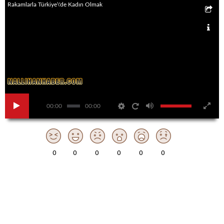
Rakamlarla Türkiye\'de Kadın Olmak
00:00
00:00
0
0
0
0
0
0