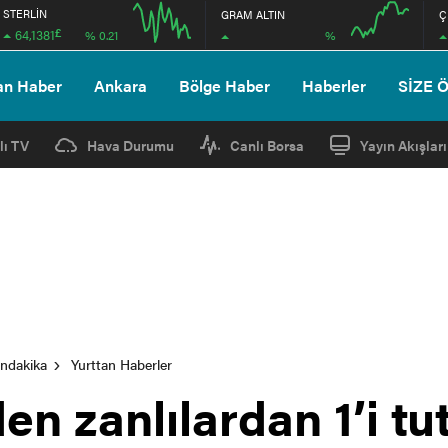
STERLİN
GRAM ALTIN
Ç
£
64,1381
%
% 0.21
12:00
16:00
12:00
16:00
an Haber
Ankara
Bölge Haber
Haberler
SİZE 
lı TV
Hava Durumu
Canlı Borsa
Yayın Akışları
ondakika
Yurttan Haberler
den zanlılardan 1’i t