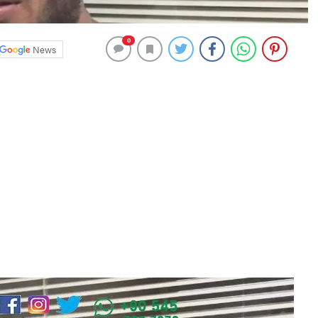
0
News