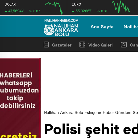
DOLAR
EURO
$
€
47,5694
55,0266
% 0.07
% 0.31
12:00
16:00
12:00
16:00
Ana Sayfa
Nallıh
Gazeteler
Video Galeri
Can
Nallıhan Ankara Bolu Eskişehir Haber Gündem S
Polisi şehit e