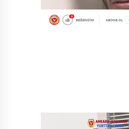
0
BEĞENDİM
ABONE OL