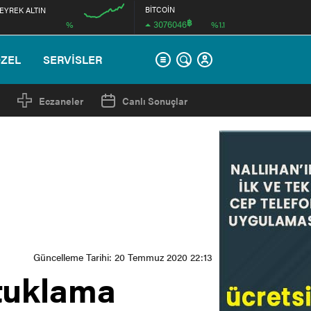
BİTCOİN
EYREK ALTIN
฿
3076046
%
%1.1
12:00
ÖZEL
SERVİSLER
Eczaneler
Canlı Sonuçlar
Güncelleme Tarihi: 20 Temmuz 2020 22:13
utuklama