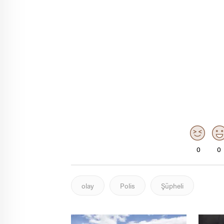
0
0
olay
Polis
Şüpheli