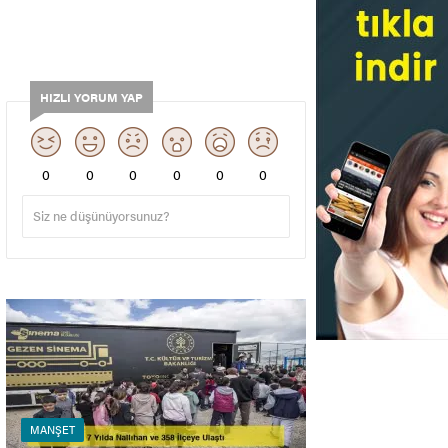
HIZLI YORUM YAP
0
0
0
0
0
0
MANŞET