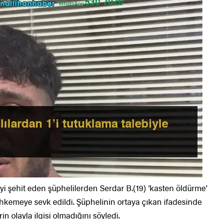
i şehit eden şüphelilerden Serdar B.(19) ‘kasten öldürme’
kemeye sevk edildi. Şüphelinin ortaya çıkan ifadesinde
n olayla ilgisi olmadığını söyledi.