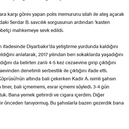
ara karşı görev yapan polis memurunu silah ile ateş açarak
ndaki Serdar B. savcılık sorgusunun ardından ‘kasten
öbetçi mahkemeye sevk edildi.
 ifadesinde Diyarbakır’da yetiştirme yurdunda kaldığını
ldiğini anlatarak, 2017 yılından beri sokaklarda yaşadığını
ğını da belirten zanlı 4-5 kez cezaevine girip çıktığını
vinden denetimli serbestlik ile çıktığını ifade etti.
Köprüsü’nün altında bali çekerken Kadir A. isimli şahsın
 tiner, bali içmememi, esrar içmemi söyledi. 3-4 gün
uk. Bana yemek getirirdi ve cigara içerdim. Diğer
adir önceden tanıyormuş. Bu şahıslarla bazen gezerdik bana