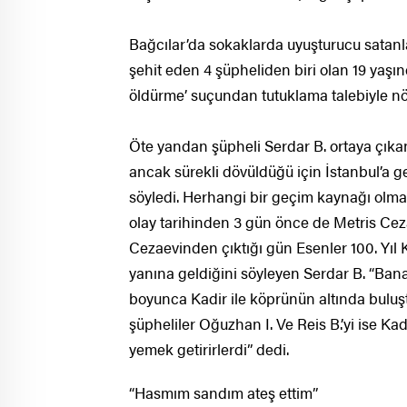
Bağcılar’da sokaklarda uyuşturucu satanl
şehit eden 4 şüpheliden biri olan 19 yaşı
öldürme’ suçundan tutuklama talebiyle n
Öte yandan şüpheli Serdar B. ortaya çıkan
ancak sürekli dövüldüğü için İstanbul’a ge
söyledi. Herhangi bir geçim kaynağı olmadı
olay tarihinden 3 gün önce de Metris Cezae
Cezaevinden çıktığı gün Esenler 100. Yıl 
yanına geldiğini söyleyen Serdar B. “Bana
boyunca Kadir ile köprünün altında buluşt
şüpheliler Oğuzhan I. Ve Reis B.’yi ise K
yemek getirirlerdi” dedi.
“Hasmım sandım ateş ettim”