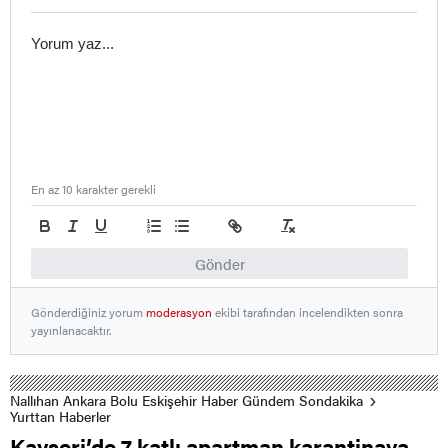
En az 10 karakter gerekli
Gönder
Gönderdiğiniz yorum
moderasyon
ekibi tarafından incelendikten sonra
yayınlanacaktır.
Nallıhan Ankara Bolu Eskişehir Haber Gündem Sondakika
Yurttan Haberler
Kayseri’de 7 katlı apartman karantinaya