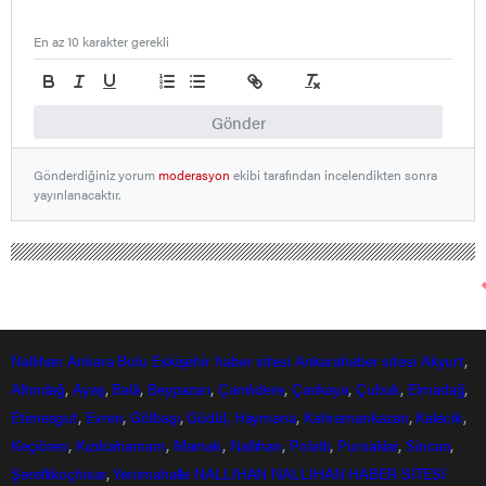
En az 10 karakter gerekli
Gönder
Gönderdiğiniz yorum
moderasyon
ekibi tarafından incelendikten sonra
yayınlanacaktır.
Nallıhan Ankara Bolu Eskişehir Haber Gündem Sondakika
Bölge Haberleri
Bolu da Trafik Kazası: 4 Yaralı