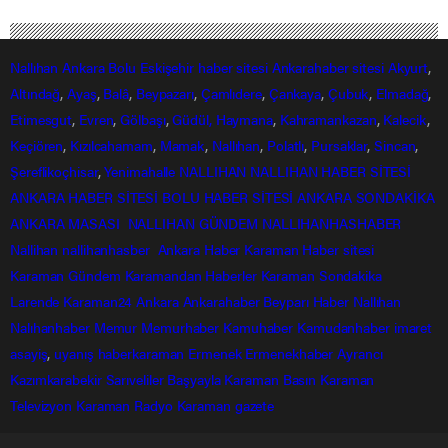
Nallıhan
Ankara
Bolu
Eskişehir
haber sitesi
Ankarahaber
sitesi
Akyurt
,
Altındağ
,
Ayaş
,
Balâ
,
Beypazarı
,
Çamlıdere
,
Çankaya
,
Çubuk
,
Elmadağ
,
Etimesgut
,
Evren
,
Gölbaşı
,
Güdül,
Haymana
,
Kahramankazan
,
Kalecik
,
Keçiören
,
Kızılcahamam
,
Mamak
,
Nallıhan
,
Polatlı
,
Pursaklar
,
Sincan
,
Şereflikoçhisar
,
Yenimahalle
NALLIHAN
NALLIHAN HABER SİTESİ
ANKARA HABER SİTESİ
BOLU HABER SİTESİ
ANKARA SONDAKİKA
ANKARA MASASI
NALLIHAN GÜNDEM
NALLIHANHASHABER
Nallihan
nallihanhasber
Ankara Haber
Karaman Haber sitesi
Karaman Gündem
Karamandan
Haberler
Karaman Sondakika
Larende
Karaman24
Ankara
Ankarahaber
Beyparı Haber
Nallıhan
Nalıhanhaber
Memur
Memurhaber
Kamuhaber
Kamudanhaber
imaret
asayiş
,
uyanış
haberkaraman
Ermenek
Ermenekhaber
Ayrancı
Kazımkarabekir
Sarıveliler
Başyayla
Karaman Basın
Karaman
Televizyon
Karaman Radyo
Karaman gazete