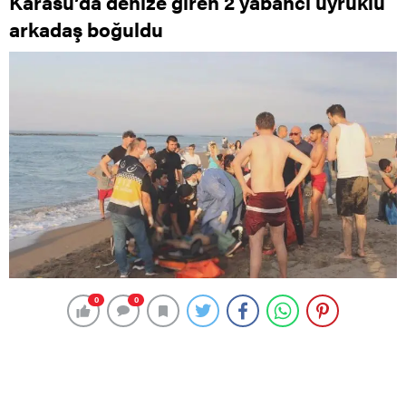
Karasu’da denize giren 2 yabancı uyruklu
arkadaş boğuldu
0
0