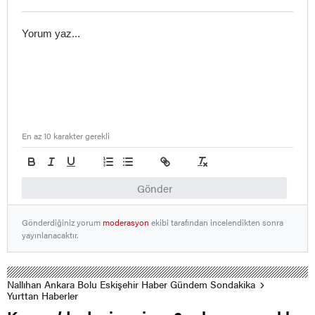
En az 10 karakter gerekli
Gönder
Gönderdiğiniz yorum
moderasyon
ekibi tarafından incelendikten sonra
yayınlanacaktır.
Nallıhan Ankara Bolu Eskişehir Haber Gündem Sondakika
Yurttan Haberler