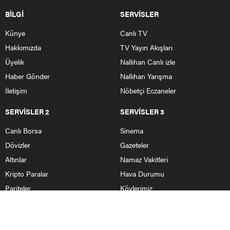
BİLGİ
SERVİSLER
Künye
Canlı TV
Hakkımızda
TV Yayın Akışları
Üyelik
Nallıhan Canlı izle
Haber Gönder
Nallıhan Yarışma
İletişim
Nöbetçi Eczaneler
SERVİSLER 2
SERVİSLER 3
Canlı Borsa
Sinema
Dövizler
Gazeteler
Altınlar
Namaz Vakitleri
Kripto Paralar
Hava Durumu
Pariteler
Köylerimiz
HABERLER
Nallıhan Haberleri