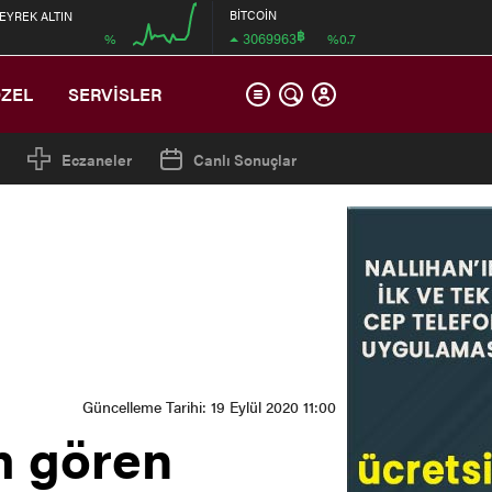
BİTCOİN
EYREK ALTIN
฿
3069963
%
%0.7
00:00
ÖZEL
SERVİSLER
Eczaneler
Canlı Sonuçlar
Güncelleme Tarihi: 19 Eylül 2020 11:00
m gören