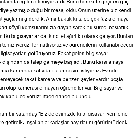
k anlamda eğitim alamıyorlardı. Bunu harekete geçiren güç
ye yazmış olduğu bir mesaj oldu. Onun üzerine biz kendi
tiyaçlarını giderdik. Ama baktık ki talep çok fazla olmaya
Kadıköylü komşularımızla dayanışarak bu süreci başlattık.
. Bu bilgisayarlar da ikinci el ağırlıklı olarak geliyor. Bunları
 temizliyoruz, formatlıyoruz ve öğrencilerin kullanabileceği
ilgisayarları götürüyoruz. Fakat gelen bilgisayar
öy dışından da talep gelmeye başladı. Bunu karşılamaya
nca kararınca katkıda bulunmasını istiyoruz. Evinde
veremeyecek fakat kamera ve benzeri şeyler vardır boşta
yarı olup kamerası olmayan öğrenciler var. Bilgisayar ve
rak kabul ediyoruz” İfadelerinde bulundu.
an bir vatandaş “Biz de evimizde ki bilgisayarı yenileme
 getirdik. İnşallah arkadaşlar hayırlarını görürler” dedi.