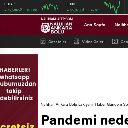
DOLAR
EURO
$
€
47,5965
55,0760
% 0.06
% 0.11
08:00
08:00
Ana Sayfa
Nallıh
Gazeteler
Video Galeri
Can
Nallıhan Ankara Bolu Eskişehir Haber Gündem S
Pandemi nede