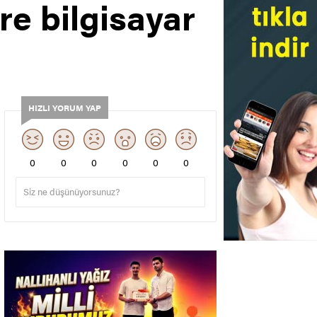
re bilgisayar
HIZLI YORUM YAP
0
0
0
0
0
0