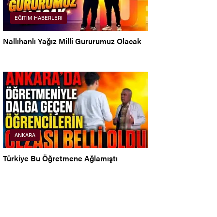
EĞITIM HABERLERI
Nallıhanlı Yağız Milli Gururumuz Olacak
ANKARA
Türkiye Bu Öğretmene Ağlamıştı