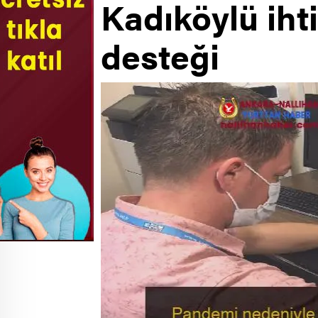
Kadıköylü iht
desteği