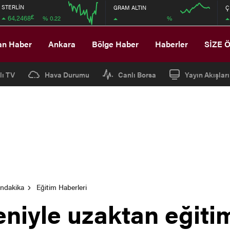
STERLİN
GRAM ALTIN
Ç
£
64,2468
%
% 0.22
08:00
08:00
an Haber
Ankara
Bölge Haber
Haberler
SİZE 
lı TV
Hava Durumu
Canlı Borsa
Yayın Akışları
ondakika
Eğitim Haberleri
niyle uzaktan eğiti