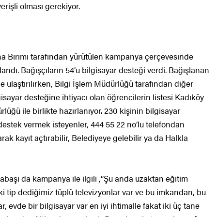
rişli olması gerekiyor.
aha Birimi tarafından yürütülen kampanya çerçevesinde
andı. Bağışçıların 54’u bilgisayar desteği verdi. Bağışlanan
ne ulaştırılırken, Bilgi İşlem Müdürlüğü tarafından diğer
lgisayar desteğine ihtiyacı olan öğrencilerin listesi Kadıköy
üğü ile birlikte hazırlanıyor. 230 kişinin bilgisayar
estek vermek isteyenler, 444 55 22 no’lu telefondan
ak kayıt açtırabilir, Belediyeye gelebilir ya da Halkla
başı da kampanya ile ilgili ,“Şu anda uzaktan eğitim
 tip dediğimiz tüplü televizyonlar var ve bu imkandan, bu
 evde bir bilgisayar var en iyi ihtimalle fakat iki üç tane