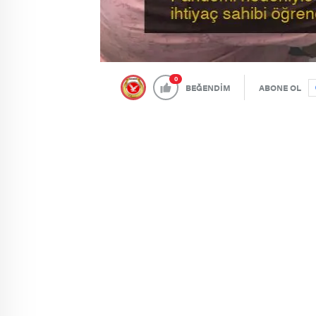
0
BEĞENDİM
ABONE OL