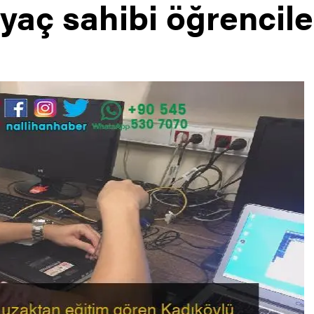
iyaç sahibi öğrencile