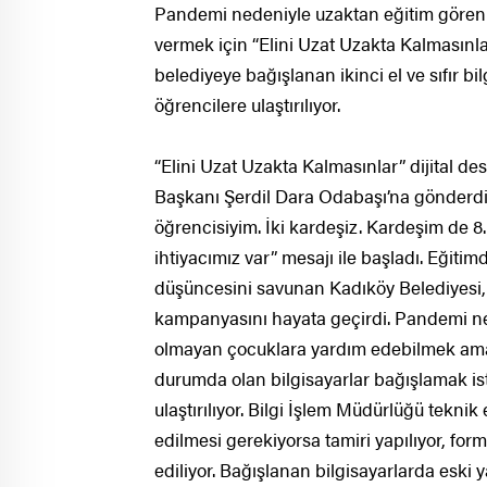
Pandemi nedeniyle uzaktan eğitim gören K
vermek için “Elini Uzat Uzakta Kalmasın
belediyeye bağışlanan ikinci el ve sıfır bi
öğrencilere ulaştırılıyor.
“Elini Uzat Uzakta Kalmasınlar” dijital de
Başkanı Şerdil Dara Odabaşı’na gönderdi
öğrencisiyim. İki kardeşiz. Kardeşim de 8.
ihtiyacımız var” mesajı ile başladı. Eğitim
düşüncesini savunan Kadıköy Belediyesi, “
kampanyasını hayata geçirdi. Pandemi ne
olmayan çocuklara yardım edebilmek amacı
durumda olan bilgisayarlar bağışlamak ist
ulaştırılıyor. Bilgi İşlem Müdürlüğü teknik
edilmesi gerekiyorsa tamiri yapılıyor, for
ediliyor. Bağışlanan bilgisayarlarda eski ya