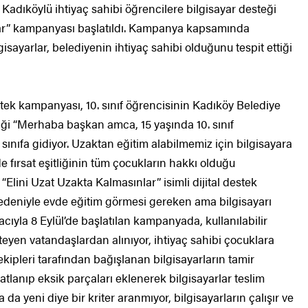
adıköylü ihtiyaç sahibi öğrencilere bilgisayar desteği
lar” kampanyası başlatıldı. Kampanya kapsamında
lgisayarlar, belediyenin ihtiyaç sahibi olduğunu tespit ettiği
stek kampanyası, 10. sınıf öğrencisinin Kadıköy Belediye
ği “Merhaba başkan amca, 15 yaşında 10. sınıf
 sınıfa gidiyor. Uzaktan eğitim alabilmemiz için bilgisayara
de fırsat eşitliğinin tüm çocukların hakkı olduğu
Elini Uzat Uzakta Kalmasınlar” isimli dijital destek
deniyle evde eğitim görmesi gereken ama bilgisayarı
yla 8 Eylül’de başlatılan kampanyada, kullanılabilir
eyen vatandaşlardan alınıyor, ihtiyaç sahibi çocuklara
 ekipleri tarafından bağışlanan bilgisayarların tamir
matlanıp eksik parçaları eklenerek bilgisayarlar teslim
 da yeni diye bir kriter aranmıyor, bilgisayarların çalışır ve