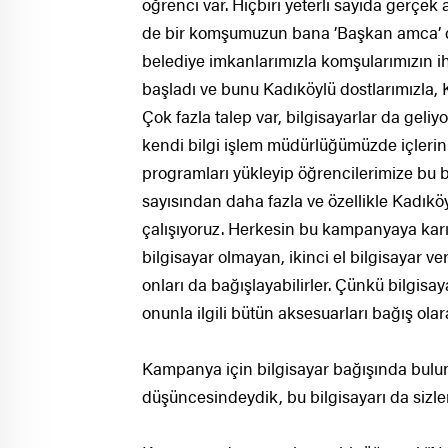
öğrenci var. Hiçbiri yeterli sayıda gerçe
de bir komşumuzun bana ’Başkan amca’ di
belediye imkanlarımızla komşularımızın ih
başladı ve bunu Kadıköylü dostlarımızla, 
Çok fazla talep var, bilgisayarlar da geliyor
kendi bilgi işlem müdürlüğümüzde içlerini
programları yükleyip öğrencilerimize bu b
sayısından daha fazla ve özellikle Kadık
çalışıyoruz. Herkesin bu kampanyaya karı
bilgisayar olmayan, ikinci el bilgisayar 
onları da bağışlayabilirler. Çünkü bilgisa
onunla ilgili bütün aksesuarları bağış ola
Kampanya için bilgisayar bağışında bulun
düşüncesindeydik, bu bilgisayarı da sizlere