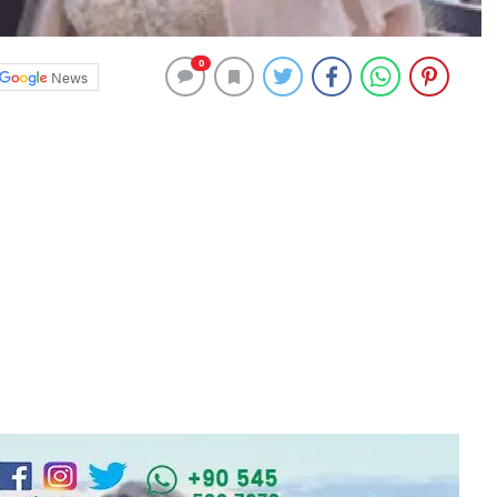
0
News