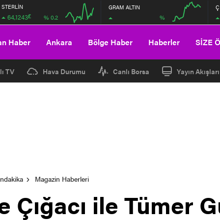
STERLİN
GRAM ALTIN
Ç
£
64,1243
%
% 0.2
04:00
08:00
04:00
08:00
an Haber
Ankara
Bölge Haber
Haberler
SİZE 
lı TV
Hava Durumu
Canlı Borsa
Yayın Akışları
ondakika
Magazin Haberleri
 Çığacı ile Tümer G