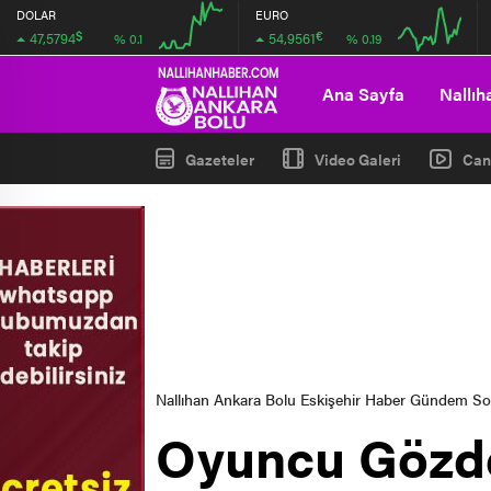
DOLAR
EURO
$
€
47,5794
54,9561
% 0.1
% 0.19
04:00
08:00
04:00
08:00
Ana Sayfa
Nallıh
Gazeteler
Video Galeri
Can
Nallıhan Ankara Bolu Eskişehir Haber Gündem S
Oyuncu Gözde