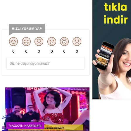
HIZLI YORUM YAP
0
0
0
0
0
0
MAGAZIN HABERLERI