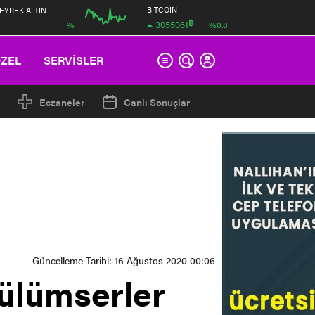
BİTCOİN
EYREK ALTIN
฿
3055061
%
%0.8
00:00
00:00
ÖZEL
SERVİSLER
Eczaneler
Canlı Sonuçlar
Güncelleme Tarihi: 16 Ağustos 2020 00:06
ülümserler