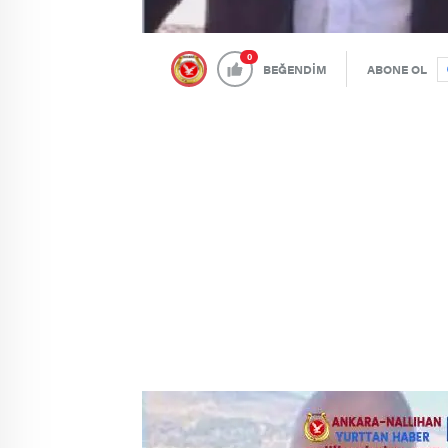
0
BEĞENDİM
ABONE OL