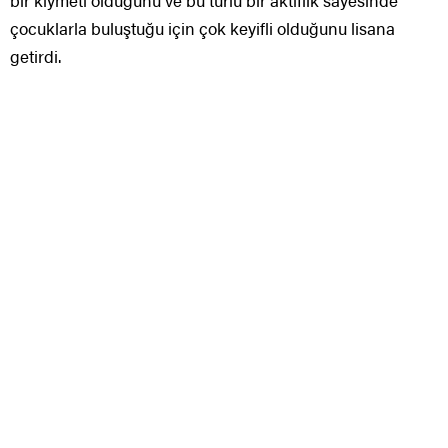
bir kıymeti olduğunu ve bu türlü bir aktiflik sayesinde
çocuklarla buluştuğu için çok keyifli olduğunu lisana
getirdi.