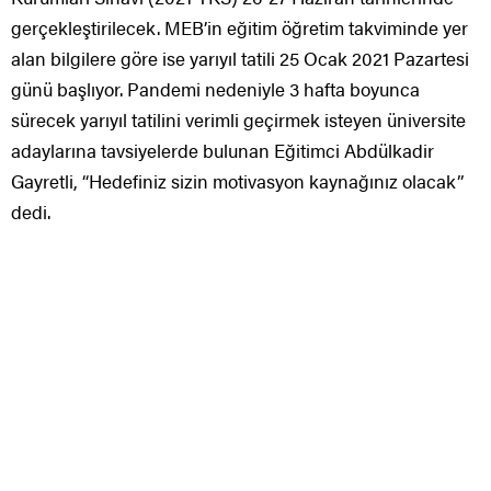
gerçekleştirilecek. MEB’in eğitim öğretim takviminde yer
alan bilgilere göre ise yarıyıl tatili 25 Ocak 2021 Pazartesi
günü başlıyor. Pandemi nedeniyle 3 hafta boyunca
sürecek yarıyıl tatilini verimli geçirmek isteyen üniversite
adaylarına tavsiyelerde bulunan Eğitimci Abdülkadir
Gayretli, “Hedefiniz sizin motivasyon kaynağınız olacak”
dedi.
Üniversiteye hazırlanan adayların mutlaka bir ders
programı oluşturması gerektiğinin altını çizen İstanbul
Gelişim Üniversitesi Mütevelli Heyeti Başkanı Abdülkadir
Gayretli, “Programınıza uymaya özen gösterin. İnternetten
hazır bir program almak yerine kendi programınızı
oluşturun. Programınızın kendi durumunuza ve
zamanınıza uygun olmasına dikkat edin. Programınızın
yer aldığı kâğıda hedefinizi de yazın. Hedefiniz sizin