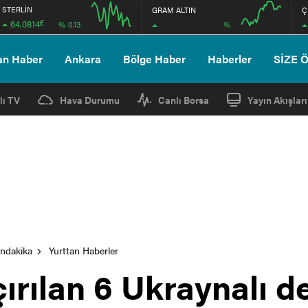
STERLİN
GRAM ALTIN
Ç
£
64,0814
%
% 0.13
12:00
16:00
12:00
16:00
an Haber
Ankara
Bölge Haber
Haberler
SİZE 
lı TV
Hava Durumu
Canlı Borsa
Yayın Akışları
ondakika
Yurttan Haberler
ırılan 6 Ukraynalı d