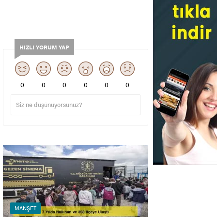
HIZLI YORUM YAP
0
0
0
0
0
0
MANŞET