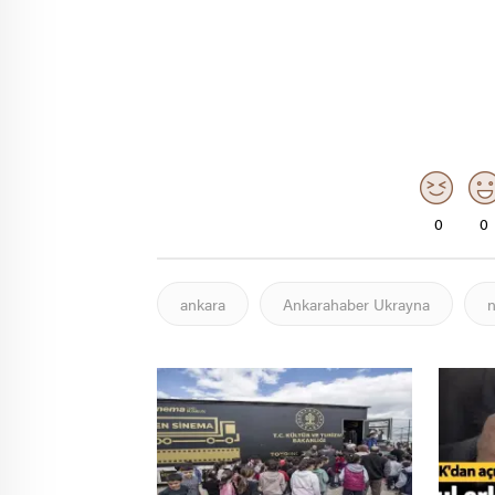
0
0
ankara
Ankarahaber Ukrayna
n