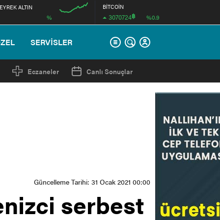
BİTCOİN
EYREK ALTIN
฿
3070724
%
%0.9
12:00
ÖZEL
SERVİSLER
Eczaneler
Canlı Sonuçlar
Güncelleme Tarihi: 31 Ocak 2021 00:00
enizci serbest