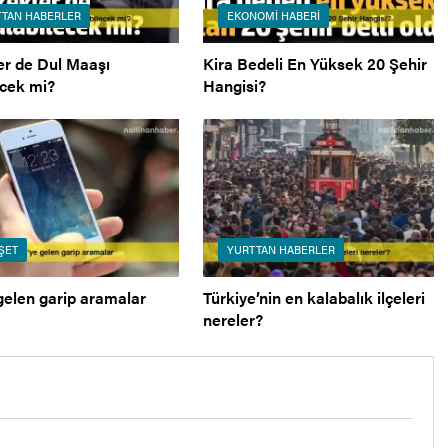
TAN HABERLER
EKONOMI HABERI
er de Dul Maaşı
Kira Bedeli En Yüksek 20 Şehir
ecek mi?
Hangisi?
ŞET
YURTTAN HABERLER
gelen garip aramalar
Türkiye’nin en kalabalık ilçeleri
nereler?