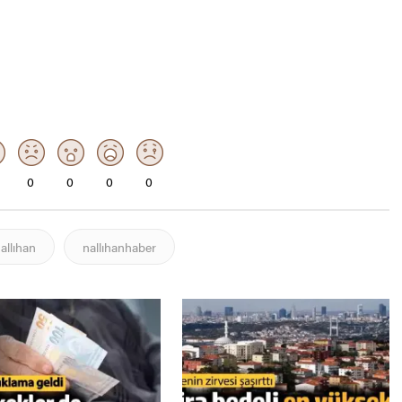
0
0
0
0
allıhan
nallıhanhaber