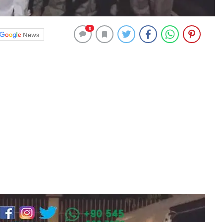
0
News