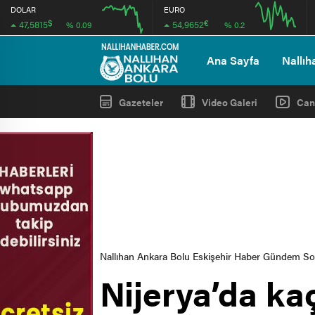
DOLAR
EURO
$
€
47,5815
54,9652
% 0.09
% 0.2
12:00
16:00
12:00
16:00
Ana Sayfa
Nallıh
Gazeteler
Video Galeri
Can
Nallıhan Ankara Bolu Eskişehir Haber Gündem S
Nijerya’da kaç