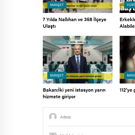
MANŞET
YURT
7 Yılda Nallıhan ve 358 İlçeye
Erkekl
Ulaştı
Alabil
MANŞET
MAN
Bakan:İki yeni istasyon yarın
112’ye 
hizmete giriyor