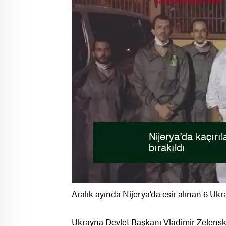
Aralık ayında Nijerya’da esir alınan 6 Ukra
Ukrayna Devlet Başkanı Vladimir Zelenskiy