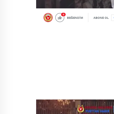
0
BEĞENDİM
ABONE OL