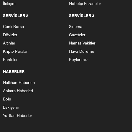
Ankara Nallıhan arasında ki tek yön olan yol için