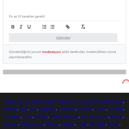
En az 10 karakter gerekli
Gönder
Gönderdiğiniz yorum
moderasyon
ekibi tarafından incelendikten sonra
yayınlanacaktır.
Nallıhan Ankara Bolu Eskişehir Haber Gündem Sondakika
Nallıhan Haberleri
Nallıhan Ankara yolu yapılıyor Hayırlı
olsun