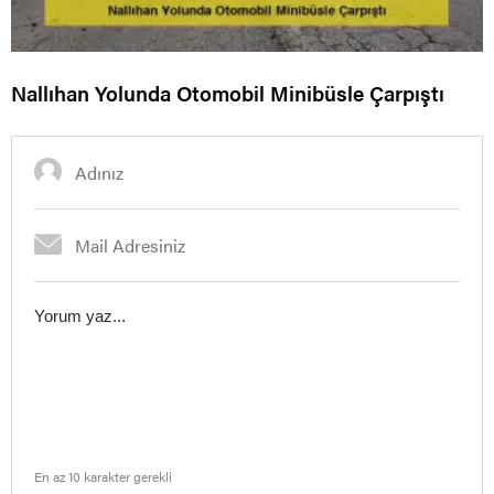
Nallıhan Yolunda Otomobil Minibüsle Çarpıştı
En az 10 karakter gerekli