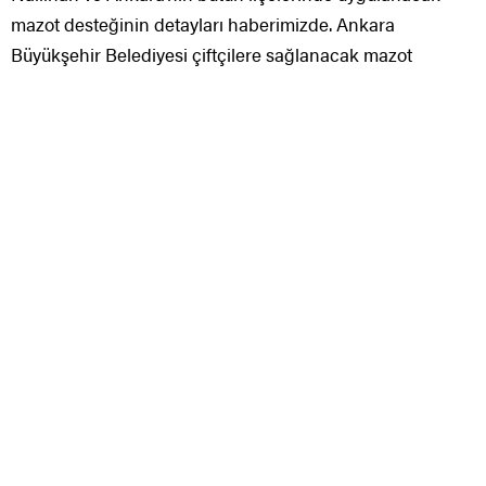
mazot desteğinin detayları haberimizde. Ankara
Büyükşehir Belediyesi çiftçilere sağlanacak mazot
desteği öncesinde 17 Ocak’tan itibaren “Başkent Kart”
dağıtımına başlıyor. Kırsal Hizmetler Daire Başkanlığı, 25
ilçede şubat ayının sonuna kadar Başkentli çiftçilere ilk
etapta yaklaşık 60 bin Başkent Kart dağıtacak.
Büyükşehir Belediyesi mazot desteği başvurularını ise
“baskenttarim.ankara.bel.tr” adresi üzerinden online
ortamda 18 Şubat 2022 tarihine kadar almaya devam
edecek.