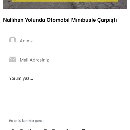
Nallıhan Yolunda Otomobil Minibüsle Çarpıştı
En az 10 karakter gerekli