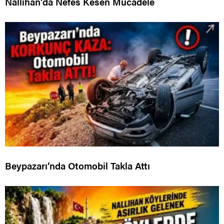
Nallıhan’da Nefes Kesen Mücadele
Beypazarı’nda Otomobil Takla Attı