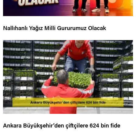
Nallıhanlı Yağız Milli Gururumuz Olacak
Ankara Büyükşehir’den çiftçilere 624 bin fide