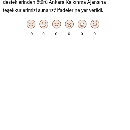
desteklerinden ötürü Ankara Kalkınma Ajansına
teşekkürlerimizi sunarız.” ifadelerine yer verildi.
0
0
0
0
0
0