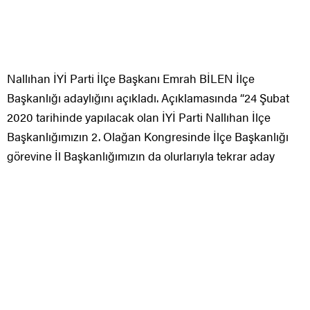
Nallıhan İYİ Parti İlçe Başkanı Emrah BİLEN İlçe
Başkanlığı adaylığını açıkladı. Açıklamasında “24 Şubat
2020 tarihinde yapılacak olan İYİ Parti Nallıhan İlçe
Başkanlığımızın 2. Olağan Kongresinde İlçe Başkanlığı
görevine İl Başkanlığımızın da olurlarıyla tekrar aday
olduğumu tüm üyelerimize ve ilçe halkımıza saygılarımla
duyuruyorum. Kongremizin Birlik ve Beraberliğimizi
güçlendireceğine inanarak İlçemize ve Partimize Hayırlı
Uğurlu olmasını Temenni ediyorum.” ifadelerine yer verdi.